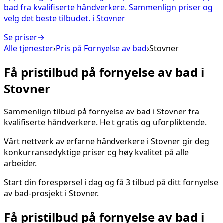
bad fra kvalifiserte håndverkere. Sammenlign priser og
velg det beste tilbudet.
i
Stovner
Se priser
→
Alle tjenester
›
Pris på
Fornyelse av bad
›
Stovner
Få pristilbud på
fornyelse av bad
i
Stovner
Sammenlign tilbud på
fornyelse av bad
i
Stovner
fra
kvalifiserte håndverkere. Helt gratis og uforpliktende.
Vårt nettverk av erfarne håndverkere i
Stovner
gir deg
konkurransedyktige priser og høy kvalitet på alle
arbeider.
Start din forespørsel i dag og få 3 tilbud på ditt
fornyelse
av bad
-prosjekt i
Stovner
.
Få pristilbud på
fornyelse av bad
i