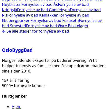
Høybråten
Fornyelse av bad
Ås
Fornyelse av bad
Kringsjå
Fornyelse av bad
Gamlebyen
Fornyelse av bad
Ris
Fornyelse av bad
Kalbakken
Fornyelse av bad
Ekebergparken
Fornyelse av bad
Furuseth
Fornyelse av
bad
Smestad
Fornyelse av bad
Øvre Bekkelaget
← Se alle steder for
fornyelse av bad
Oslo
Bygg
Bad
Norges ledende eksperter på baderenovering. Vi har
hjulpet tusenvis av familier med å skape drømmebadene
sine siden 2010.
15+ år erfaring
5000+ fornøyde kunder
Hurtiglenker
Hjem