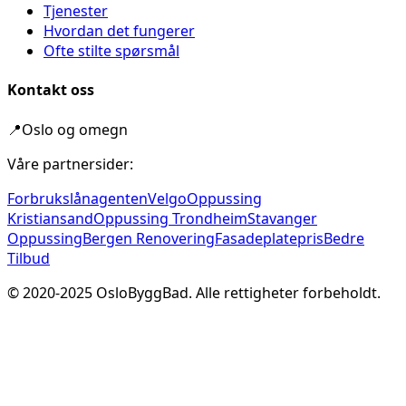
Tjenester
Hvordan det fungerer
Ofte stilte spørsmål
Kontakt oss
📍
Oslo og omegn
Våre partnersider:
Forbrukslånagenten
Velgo
Oppussing
Kristiansand
Oppussing Trondheim
Stavanger
Oppussing
Bergen Renovering
Fasadeplatepris
Bedre
Tilbud
© 2020-
2025
OsloByggBad. Alle rettigheter forbeholdt.