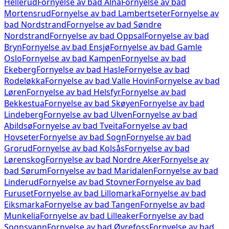
Hellerud
Fornyelse av bad
Alna
Fornyelse av bad
Mortensrud
Fornyelse av bad
Lambertseter
Fornyelse av
bad
Nordstrand
Fornyelse av bad
Søndre
Nordstrand
Fornyelse av bad
Oppsal
Fornyelse av bad
Bryn
Fornyelse av bad
Ensjø
Fornyelse av bad
Gamle
Oslo
Fornyelse av bad
Kampen
Fornyelse av bad
Ekeberg
Fornyelse av bad
Hasle
Fornyelse av bad
Rodeløkka
Fornyelse av bad
Valle Hovin
Fornyelse av bad
Løren
Fornyelse av bad
Helsfyr
Fornyelse av bad
Bekkestua
Fornyelse av bad
Skøyen
Fornyelse av bad
Lindeberg
Fornyelse av bad
Ulven
Fornyelse av bad
Abildsø
Fornyelse av bad
Tveita
Fornyelse av bad
Hovseter
Fornyelse av bad
Sogn
Fornyelse av bad
Grorud
Fornyelse av bad
Kolsås
Fornyelse av bad
Lørenskog
Fornyelse av bad
Nordre Aker
Fornyelse av
bad
Sørum
Fornyelse av bad
Maridalen
Fornyelse av bad
Linderud
Fornyelse av bad
Stovner
Fornyelse av bad
Furuset
Fornyelse av bad
Lillomarka
Fornyelse av bad
Eiksmarka
Fornyelse av bad
Tangen
Fornyelse av bad
Munkelia
Fornyelse av bad
Lilleaker
Fornyelse av bad
Sognsvann
Fornyelse av bad
Øvrefoss
Fornyelse av bad