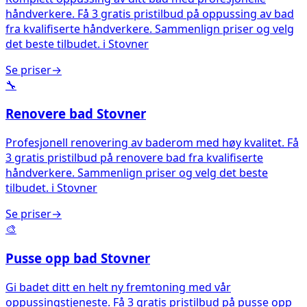
håndverkere. Få 3 gratis pristilbud på oppussing av bad
fra kvalifiserte håndverkere. Sammenlign priser og velg
det beste tilbudet.
i
Stovner
Se priser
→
🔧
Renovere bad
Stovner
Profesjonell renovering av baderom med høy kvalitet. Få
3 gratis pristilbud på renovere bad fra kvalifiserte
håndverkere. Sammenlign priser og velg det beste
tilbudet.
i
Stovner
Se priser
→
🎨
Pusse opp bad
Stovner
Gi badet ditt en helt ny fremtoning med vår
oppussingstjeneste. Få 3 gratis pristilbud på pusse opp