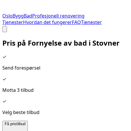
Oslo
Bygg
Bad
Profesjonell renovering
Tjenester
Hvordan det fungerer
FAQ
Tjenester
Pris på
Fornyelse av bad
i
Stovner
✓
Send forespørsel
✓
Motta 3 tilbud
✓
Velg beste tilbud
Få pristilbud