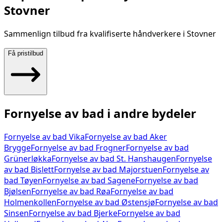
Stovner
Sammenlign tilbud fra kvalifiserte håndverkere i
Stovner
Få pristilbud
Fornyelse av bad
i andre bydeler
Fornyelse av bad
Vika
Fornyelse av bad
Aker
Brygge
Fornyelse av bad
Frogner
Fornyelse av bad
Grünerløkka
Fornyelse av bad
St. Hanshaugen
Fornyelse
av bad
Bislett
Fornyelse av bad
Majorstuen
Fornyelse av
bad
Tøyen
Fornyelse av bad
Sagene
Fornyelse av bad
Bjølsen
Fornyelse av bad
Røa
Fornyelse av bad
Holmenkollen
Fornyelse av bad
Østensjø
Fornyelse av bad
Sinsen
Fornyelse av bad
Bjerke
Fornyelse av bad