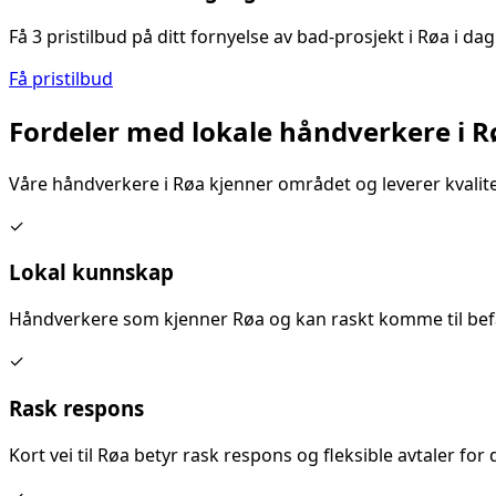
Få 3 pristilbud på ditt
fornyelse av bad
-prosjekt i
Røa
i dag
Få pristilbud
Fordeler med lokale håndverkere i
R
Våre håndverkere i
Røa
kjenner området og leverer kvalit
✓
Lokal kunnskap
Håndverkere som kjenner
Røa
og kan raskt komme til bef
✓
Rask respons
Kort vei til
Røa
betyr rask respons og fleksible avtaler for d