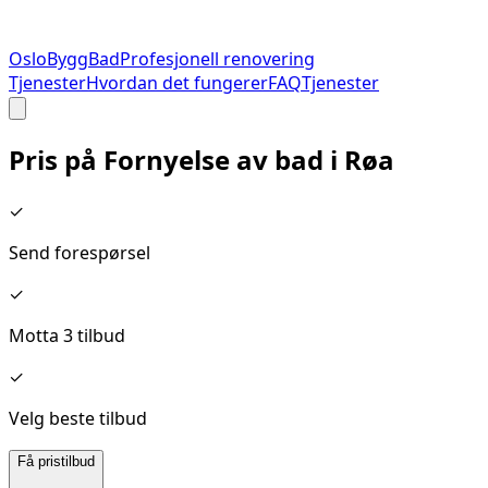
Oslo
Bygg
Bad
Profesjonell renovering
Tjenester
Hvordan det fungerer
FAQ
Tjenester
Pris på
Fornyelse av bad
i
Røa
✓
Send forespørsel
✓
Motta 3 tilbud
✓
Velg beste tilbud
Få pristilbud