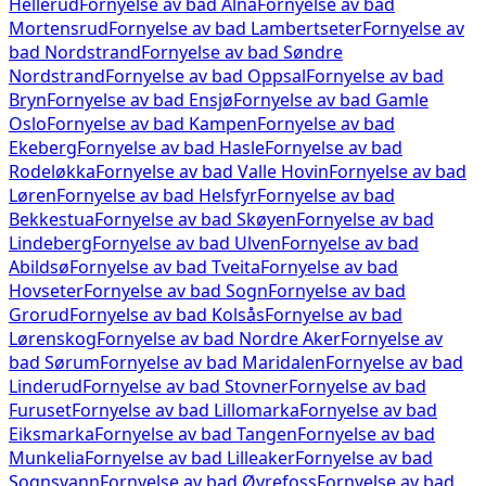
Hellerud
Fornyelse av bad
Alna
Fornyelse av bad
Mortensrud
Fornyelse av bad
Lambertseter
Fornyelse av
bad
Nordstrand
Fornyelse av bad
Søndre
Nordstrand
Fornyelse av bad
Oppsal
Fornyelse av bad
Bryn
Fornyelse av bad
Ensjø
Fornyelse av bad
Gamle
Oslo
Fornyelse av bad
Kampen
Fornyelse av bad
Ekeberg
Fornyelse av bad
Hasle
Fornyelse av bad
Rodeløkka
Fornyelse av bad
Valle Hovin
Fornyelse av bad
Løren
Fornyelse av bad
Helsfyr
Fornyelse av bad
Bekkestua
Fornyelse av bad
Skøyen
Fornyelse av bad
Lindeberg
Fornyelse av bad
Ulven
Fornyelse av bad
Abildsø
Fornyelse av bad
Tveita
Fornyelse av bad
Hovseter
Fornyelse av bad
Sogn
Fornyelse av bad
Grorud
Fornyelse av bad
Kolsås
Fornyelse av bad
Lørenskog
Fornyelse av bad
Nordre Aker
Fornyelse av
bad
Sørum
Fornyelse av bad
Maridalen
Fornyelse av bad
Linderud
Fornyelse av bad
Stovner
Fornyelse av bad
Furuset
Fornyelse av bad
Lillomarka
Fornyelse av bad
Eiksmarka
Fornyelse av bad
Tangen
Fornyelse av bad
Munkelia
Fornyelse av bad
Lilleaker
Fornyelse av bad
Sognsvann
Fornyelse av bad
Øvrefoss
Fornyelse av bad