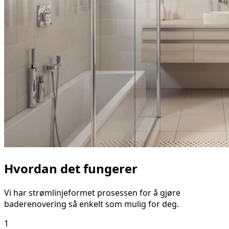
Hvordan det fungerer
Vi har strømlinjeformet prosessen for å gjøre
baderenovering så enkelt som mulig for deg.
1