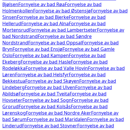
Bjølsen
Fornyelse av bad
Røa
Fornyelse av bad
Holmenkollen
Fornyelse av bad
Østensjø
Fornyelse av bad
Sinsen
Fornyelse av bad
Bjerke
Fornyelse av bad
Hellerud
Fornyelse av bad
Alna
Fornyelse av bad
Mortensrud
Fornyelse av bad
Lambertseter
Fornyelse av
bad
Nordstrand
Fornyelse av bad
Søndre
Nordstrand
Fornyelse av bad
Oppsal
Fornyelse av bad
Bryn
Fornyelse av bad
Ensjø
Fornyelse av bad
Gamle
Oslo
Fornyelse av bad
Kampen
Fornyelse av bad
Ekeberg
Fornyelse av bad
Hasle
Fornyelse av bad
Rodeløkka
Fornyelse av bad
Valle Hovin
Fornyelse av bad
Løren
Fornyelse av bad
Helsfyr
Fornyelse av bad
Bekkestua
Fornyelse av bad
Skøyen
Fornyelse av bad
Lindeberg
Fornyelse av bad
Ulven
Fornyelse av bad
Abildsø
Fornyelse av bad
Tveita
Fornyelse av bad
Hovseter
Fornyelse av bad
Sogn
Fornyelse av bad
Grorud
Fornyelse av bad
Kolsås
Fornyelse av bad
Lørenskog
Fornyelse av bad
Nordre Aker
Fornyelse av
bad
Sørum
Fornyelse av bad
Maridalen
Fornyelse av bad
Linderud
Fornyelse av bad
Stovner
Fornyelse av bad