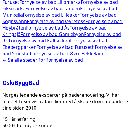
Furuset
Fornyelse av bad
Lillomarka
Fornyelse av bad
Eiksmarka
Fornyelse av bad
Tangen
Fornyelse av bad
Munkelia
Fornyelse av bad
Lilleaker
Fornyelse av bad
Sognsvann
Fornyelse av bad
Øvrefoss
Fornyelse av bad
Høybråten
Fornyelse av bad
Ås
Fornyelse av bad
Kringsjå
Fornyelse av bad
Gamlebyen
Fornyelse av bad
Ris
Fornyelse av bad
Kalbakken
Fornyelse av bad
Ekebergparken
Fornyelse av bad
Furuseth
Fornyelse av
bad
Smestad
Fornyelse av bad
Øvre Bekkelaget
← Se alle steder for
fornyelse av bad
Oslo
Bygg
Bad
Norges ledende eksperter på baderenovering. Vi har
hjulpet tusenvis av familier med å skape drømmebadene
sine siden 2010.
15+ år erfaring
5000+ fornøyde kunder