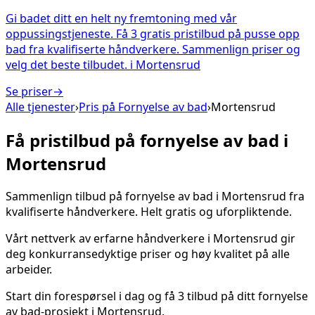
Gi badet ditt en helt ny fremtoning med vår
oppussingstjeneste. Få 3 gratis pristilbud på pusse opp
bad fra kvalifiserte håndverkere. Sammenlign priser og
velg det beste tilbudet.
i
Mortensrud
Se priser
→
Alle tjenester
›
Pris på
Fornyelse av bad
›
Mortensrud
Få pristilbud på
fornyelse av bad
i
Mortensrud
Sammenlign tilbud på
fornyelse av bad
i
Mortensrud
fra
kvalifiserte håndverkere. Helt gratis og uforpliktende.
Vårt nettverk av erfarne håndverkere i
Mortensrud
gir
deg konkurransedyktige priser og høy kvalitet på alle
arbeider.
Start din forespørsel i dag og få 3 tilbud på ditt
fornyelse
av bad
-prosjekt i
Mortensrud
.