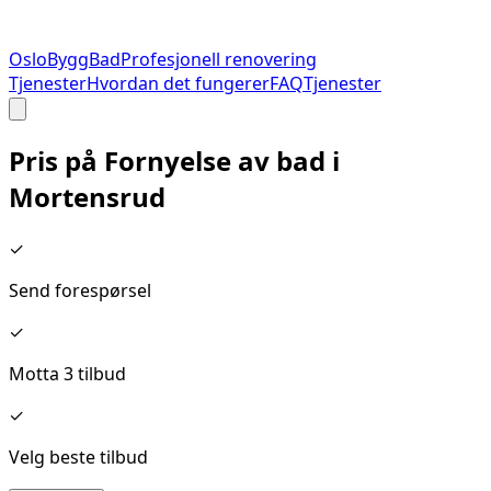
Oslo
Bygg
Bad
Profesjonell renovering
Tjenester
Hvordan det fungerer
FAQ
Tjenester
Pris på
Fornyelse av bad
i
Mortensrud
✓
Send forespørsel
✓
Motta 3 tilbud
✓
Velg beste tilbud