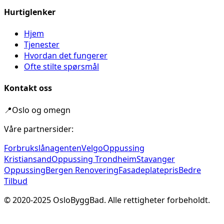
Hurtiglenker
Hjem
Tjenester
Hvordan det fungerer
Ofte stilte spørsmål
Kontakt oss
📍
Oslo og omegn
Våre partnersider:
Forbrukslånagenten
Velgo
Oppussing
Kristiansand
Oppussing Trondheim
Stavanger
Oppussing
Bergen Renovering
Fasadeplatepris
Bedre
Tilbud
© 2020-
2025
OsloByggBad. Alle rettigheter forbeholdt.