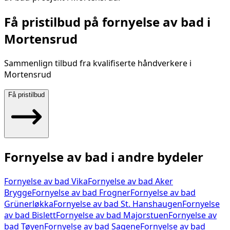
Få pristilbud på
fornyelse av bad
i
Mortensrud
Sammenlign tilbud fra kvalifiserte håndverkere i
Mortensrud
Få pristilbud
Fornyelse av bad
i andre bydeler
Fornyelse av bad
Vika
Fornyelse av bad
Aker
Brygge
Fornyelse av bad
Frogner
Fornyelse av bad
Grünerløkka
Fornyelse av bad
St. Hanshaugen
Fornyelse
av bad
Bislett
Fornyelse av bad
Majorstuen
Fornyelse av
bad
Tøyen
Fornyelse av bad
Sagene
Fornyelse av bad