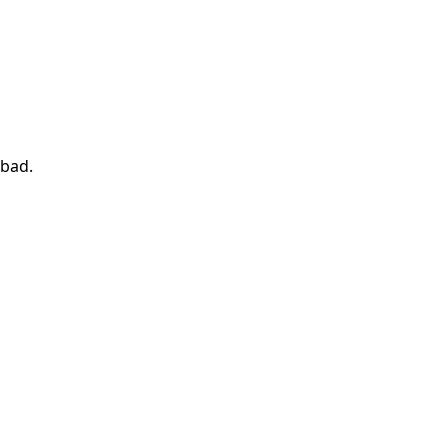
 bad
.