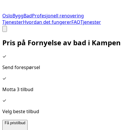
Oslo
Bygg
Bad
Profesjonell renovering
Tjenester
Hvordan det fungerer
FAQ
Tjenester
Pris på
Fornyelse av bad
i
Kampen
✓
Send forespørsel
✓
Motta 3 tilbud
✓
Velg beste tilbud
Få pristilbud