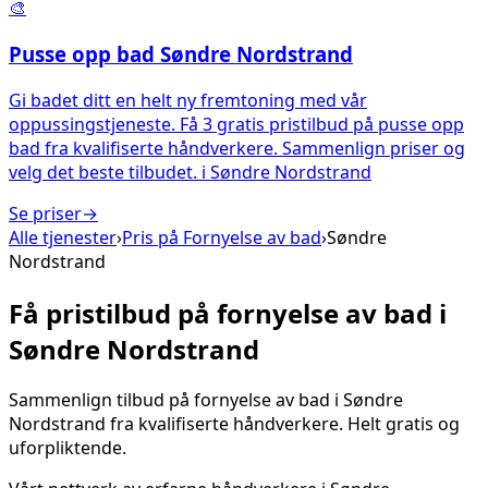
🎨
Pusse opp bad
Søndre Nordstrand
Gi badet ditt en helt ny fremtoning med vår
oppussingstjeneste. Få 3 gratis pristilbud på pusse opp
bad fra kvalifiserte håndverkere. Sammenlign priser og
velg det beste tilbudet.
i
Søndre Nordstrand
Se priser
→
Alle tjenester
›
Pris på
Fornyelse av bad
›
Søndre
Nordstrand
Få pristilbud på
fornyelse av bad
i
Søndre Nordstrand
Sammenlign tilbud på
fornyelse av bad
i
Søndre
Nordstrand
fra kvalifiserte håndverkere. Helt gratis og
uforpliktende.