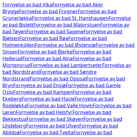
Fornyelse av bad
Vika
Fornyelse av bad
Aker
Brygge
Fornyelse av bad
Frogner
Fornyelse av bad
Grünerløkka
Fornyelse av bad
St. Hanshaugen
Fornyelse
av bad
Bislett
Fornyelse av bad
Majorstuen
Fornyelse av
bad
Tøyen
Fornyelse av bad
Sagene
Fornyelse av bad
Bjølsen
Fornyelse av bad
Røa
Fornyelse av bad
Holmenkollen
Fornyelse av bad
Østensjø
Fornyelse av bad
Sinsen
Fornyelse av bad
Bjerke
Fornyelse av bad
Hellerud
Fornyelse av bad
Alna
Fornyelse av bad
Mortensrud
Fornyelse av bad
Lambertseter
Fornyelse av
bad
Nordstrand
Fornyelse av bad
Søndre
Nordstrand
Fornyelse av bad
Oppsal
Fornyelse av bad
Bryn
Fornyelse av bad
Ensjø
Fornyelse av bad
Gamle
Oslo
Fornyelse av bad
Kampen
Fornyelse av bad
Ekeberg
Fornyelse av bad
Hasle
Fornyelse av bad
Rodeløkka
Fornyelse av bad
Valle Hovin
Fornyelse av bad
Løren
Fornyelse av bad
Helsfyr
Fornyelse av bad
Bekkestua
Fornyelse av bad
Skøyen
Fornyelse av bad
Lindeberg
Fornyelse av bad
Ulven
Fornyelse av bad
Abildsø
Fornyelse av bad
Tveita
Fornyelse av bad