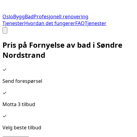
Oslo
Bygg
Bad
Profesjonell renovering
Tjenester
Hvordan det fungerer
FAQ
Tjenester
Pris på
Fornyelse av bad
i
Søndre
Nordstrand
✓
Send forespørsel
✓
Motta 3 tilbud
✓
Velg beste tilbud