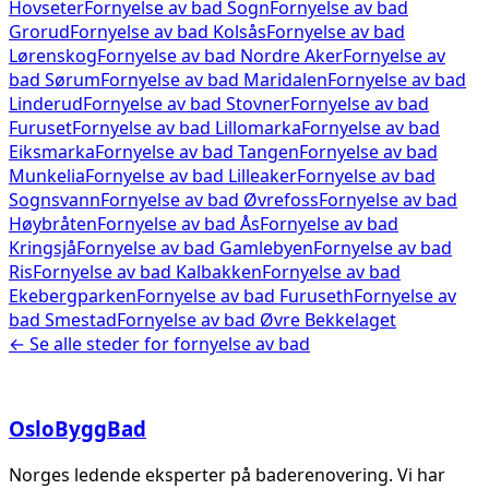
Hovseter
Fornyelse av bad
Sogn
Fornyelse av bad
Grorud
Fornyelse av bad
Kolsås
Fornyelse av bad
Lørenskog
Fornyelse av bad
Nordre Aker
Fornyelse av
bad
Sørum
Fornyelse av bad
Maridalen
Fornyelse av bad
Linderud
Fornyelse av bad
Stovner
Fornyelse av bad
Furuset
Fornyelse av bad
Lillomarka
Fornyelse av bad
Eiksmarka
Fornyelse av bad
Tangen
Fornyelse av bad
Munkelia
Fornyelse av bad
Lilleaker
Fornyelse av bad
Sognsvann
Fornyelse av bad
Øvrefoss
Fornyelse av bad
Høybråten
Fornyelse av bad
Ås
Fornyelse av bad
Kringsjå
Fornyelse av bad
Gamlebyen
Fornyelse av bad
Ris
Fornyelse av bad
Kalbakken
Fornyelse av bad
Ekebergparken
Fornyelse av bad
Furuseth
Fornyelse av
bad
Smestad
Fornyelse av bad
Øvre Bekkelaget
← Se alle steder for
fornyelse av bad
Oslo
Bygg
Bad
Norges ledende eksperter på baderenovering. Vi har