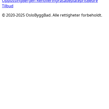
Oppussing
Bergen Renovering
Fasadeplatepris
Bedre
Tilbud
© 2020-
2025
OsloByggBad. Alle rettigheter forbeholdt.