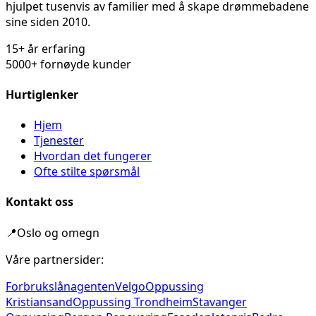
hjulpet tusenvis av familier med å skape drømmebadene
sine siden 2010.
15+ år erfaring
5000+ fornøyde kunder
Hurtiglenker
Hjem
Tjenester
Hvordan det fungerer
Ofte stilte spørsmål
Kontakt oss
📍
Oslo og omegn
Våre partnersider:
Forbrukslånagenten
Velgo
Oppussing
Kristiansand
Oppussing Trondheim
Stavanger