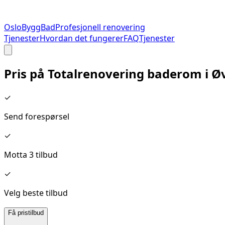
Oslo
Bygg
Bad
Profesjonell renovering
Tjenester
Hvordan det fungerer
FAQ
Tjenester
Pris på
Totalrenovering baderom
i
Øv
✓
Send forespørsel
✓
Motta 3 tilbud
✓
Velg beste tilbud
Få pristilbud