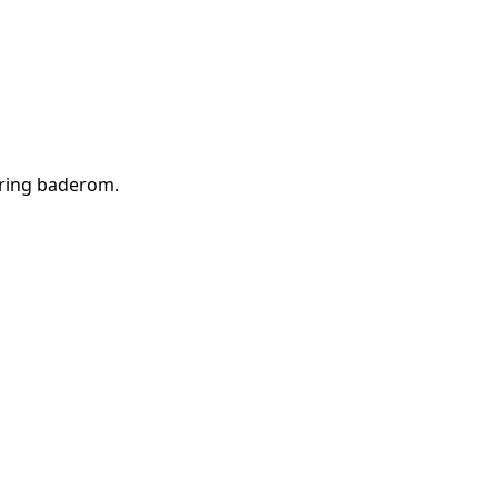
ering baderom
.