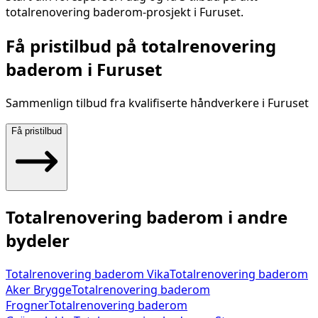
totalrenovering baderom
-prosjekt i
Furuset
.
Få pristilbud på
totalrenovering
baderom
i
Furuset
Sammenlign tilbud fra kvalifiserte håndverkere i
Furuset
Få pristilbud
Totalrenovering baderom
i andre
bydeler
Totalrenovering baderom
Vika
Totalrenovering baderom
Aker Brygge
Totalrenovering baderom
Frogner
Totalrenovering baderom