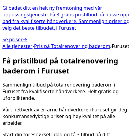
Gi badet ditt en helt ny fremtoning med vår
oppussingstjeneste. Få 3 gratis pristilbud på pusse opp
bad fra kvalifiserte håndverkere. Sammenlign priser og
velg det beste tilbudet.
i
Furuset
Se priser
→
Alle tjenester
›
Pris på
Totalrenovering baderom
›
Furuset
Få pristilbud på
totalrenovering
baderom
i
Furuset
Sammenlign tilbud på
totalrenovering baderom
i
Furuset
fra kvalifiserte håndverkere. Helt gratis og
uforpliktende.
Vårt nettverk av erfarne håndverkere i
Furuset
gir deg
konkurransedyktige priser og høy kvalitet på alle
arbeider.
Start din forespørsel i dag og få 3 tilbud på ditt