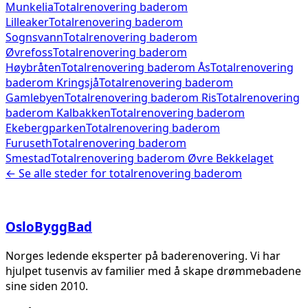
Munkelia
Totalrenovering baderom
Lilleaker
Totalrenovering baderom
Sognsvann
Totalrenovering baderom
Øvrefoss
Totalrenovering baderom
Høybråten
Totalrenovering baderom
Ås
Totalrenovering
baderom
Kringsjå
Totalrenovering baderom
Gamlebyen
Totalrenovering baderom
Ris
Totalrenovering
baderom
Kalbakken
Totalrenovering baderom
Ekebergparken
Totalrenovering baderom
Furuseth
Totalrenovering baderom
Smestad
Totalrenovering baderom
Øvre Bekkelaget
← Se alle steder for
totalrenovering baderom
Oslo
Bygg
Bad
Norges ledende eksperter på baderenovering. Vi har
hjulpet tusenvis av familier med å skape drømmebadene
sine siden 2010.