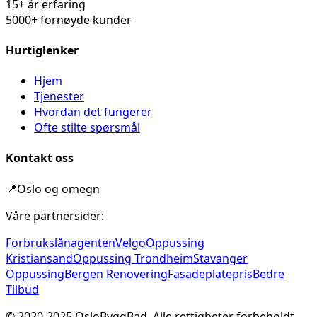
15+ år erfaring
5000+ fornøyde kunder
Hurtiglenker
Hjem
Tjenester
Hvordan det fungerer
Ofte stilte spørsmål
Kontakt oss
📍
Oslo og omegn
Våre partnersider:
Forbrukslånagenten
Velgo
Oppussing
Kristiansand
Oppussing Trondheim
Stavanger
Oppussing
Bergen Renovering
Fasadeplatepris
Bedre
Tilbud
© 2020-
2025
OsloByggBad. Alle rettigheter forbeholdt.