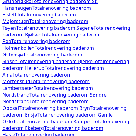
Grünerløkka
Totalrenovering baderom
St.
Hanshaugen
Totalrenovering baderom
Bislett
Totalrenovering baderom
Majorstuen
Totalrenovering baderom
Tøyen
Totalrenovering baderom
Sagene
Totalrenovering
baderom
Bjølsen
Totalrenovering baderom
Røa
Totalrenovering baderom
Holmenkollen
Totalrenovering baderom
Østensjø
Totalrenovering baderom
Sinsen
Totalrenovering baderom
Bjerke
Totalrenovering
baderom
Hellerud
Totalrenovering baderom
Alna
Totalrenovering baderom
Mortensrud
Totalrenovering baderom
Lambertseter
Totalrenovering baderom
Nordstrand
Totalrenovering baderom
Søndre
Nordstrand
Totalrenovering baderom
Oppsal
Totalrenovering baderom
Bryn
Totalrenovering
baderom
Ensjø
Totalrenovering baderom
Gamle
Oslo
Totalrenovering baderom
Kampen
Totalrenovering
baderom
Ekeberg
Totalrenovering baderom
Hasle
Totalrenovering baderom