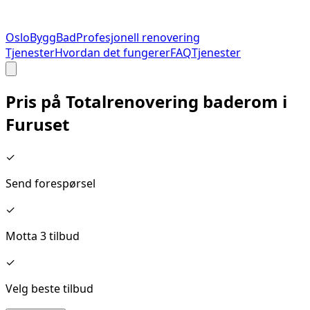
Oslo
Bygg
Bad
Profesjonell renovering
Tjenester
Hvordan det fungerer
FAQ
Tjenester
Pris på
Totalrenovering baderom
i
Furuset
✓
Send forespørsel
✓
Motta 3 tilbud
✓
Velg beste tilbud