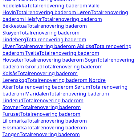
Rodeløkka
Totalrenovering baderom
Valle
Hovin
Totalrenovering baderom
Løren
Totalrenovering
baderom
Helsfyr
Totalrenovering baderom
Bekkestua
Totalrenovering baderom
Skøyen
Totalrenovering baderom
Lindeberg
Totalrenovering baderom
Ulven
Totalrenovering baderom
Abildsø
Totalrenovering
baderom
Tveita
Totalrenovering baderom
Hovseter
Totalrenovering baderom
Sogn
Totalrenovering
baderom
Grorud
Totalrenovering baderom
Kolsås
Totalrenovering baderom
Lørenskog
Totalrenovering baderom
Nordre
Aker
Totalrenovering baderom
Sørum
Totalrenovering
baderom
Maridalen
Totalrenovering baderom
Linderud
Totalrenovering baderom
Stovner
Totalrenovering baderom
Furuset
Totalrenovering baderom
Lillomarka
Totalrenovering baderom
Eiksmarka
Totalrenovering baderom
Tangen
Totalrenovering baderom