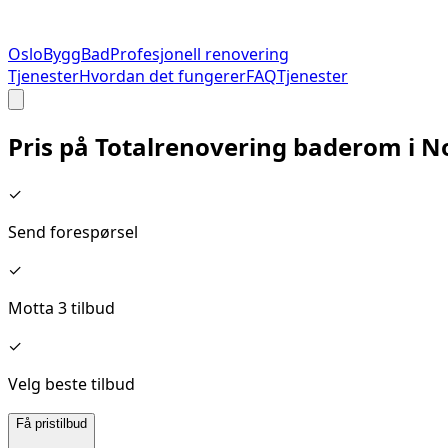
Oslo
Bygg
Bad
Profesjonell renovering
Tjenester
Hvordan det fungerer
FAQ
Tjenester
Pris på
Totalrenovering baderom
i
N
✓
Send forespørsel
✓
Motta 3 tilbud
✓
Velg beste tilbud
Få pristilbud