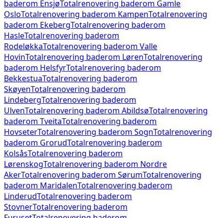
baderom
Ensjø
Totalrenovering baderom
Gamle
Oslo
Totalrenovering baderom
Kampen
Totalrenovering
baderom
Ekeberg
Totalrenovering baderom
Hasle
Totalrenovering baderom
Rodeløkka
Totalrenovering baderom
Valle
Hovin
Totalrenovering baderom
Løren
Totalrenovering
baderom
Helsfyr
Totalrenovering baderom
Bekkestua
Totalrenovering baderom
Skøyen
Totalrenovering baderom
Lindeberg
Totalrenovering baderom
Ulven
Totalrenovering baderom
Abildsø
Totalrenovering
baderom
Tveita
Totalrenovering baderom
Hovseter
Totalrenovering baderom
Sogn
Totalrenovering
baderom
Grorud
Totalrenovering baderom
Kolsås
Totalrenovering baderom
Lørenskog
Totalrenovering baderom
Nordre
Aker
Totalrenovering baderom
Sørum
Totalrenovering
baderom
Maridalen
Totalrenovering baderom
Linderud
Totalrenovering baderom
Stovner
Totalrenovering baderom
Furuset
Totalrenovering baderom