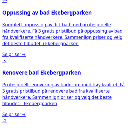
🛁
Oppussing av bad
Ekebergparken
Komplett oppussing av ditt bad med profesjonelle
håndverkere. Få 3 gratis pristilbud på oppussing av bad
fra kvalifiserte håndverkere. Sammenlign priser og velg
det beste tilbudet.
i
Ekebergparken
Se priser
→
🔧
Renovere bad
Ekebergparken
Profesjonell renovering av baderom med høy kvalitet. Få
3 gratis pristilbud på renovere bad fra kvalifiserte
håndverkere. Sammenlign priser og velg det beste
tilbudet.
i
Ekebergparken
Se priser
→
🎨