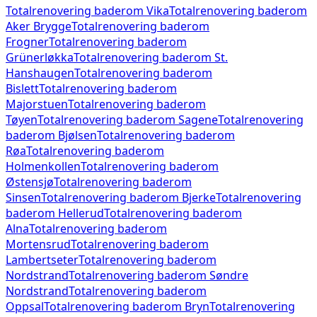
Totalrenovering baderom
Vika
Totalrenovering baderom
Aker Brygge
Totalrenovering baderom
Frogner
Totalrenovering baderom
Grünerløkka
Totalrenovering baderom
St.
Hanshaugen
Totalrenovering baderom
Bislett
Totalrenovering baderom
Majorstuen
Totalrenovering baderom
Tøyen
Totalrenovering baderom
Sagene
Totalrenovering
baderom
Bjølsen
Totalrenovering baderom
Røa
Totalrenovering baderom
Holmenkollen
Totalrenovering baderom
Østensjø
Totalrenovering baderom
Sinsen
Totalrenovering baderom
Bjerke
Totalrenovering
baderom
Hellerud
Totalrenovering baderom
Alna
Totalrenovering baderom
Mortensrud
Totalrenovering baderom
Lambertseter
Totalrenovering baderom
Nordstrand
Totalrenovering baderom
Søndre
Nordstrand
Totalrenovering baderom
Oppsal
Totalrenovering baderom
Bryn
Totalrenovering