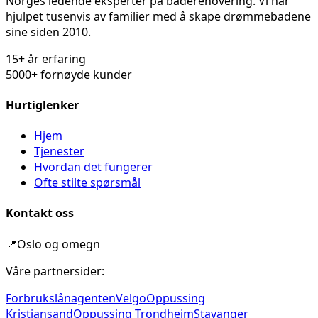
Norges ledende eksperter på baderenovering. Vi har
hjulpet tusenvis av familier med å skape drømmebadene
sine siden 2010.
15+ år erfaring
5000+ fornøyde kunder
Hurtiglenker
Hjem
Tjenester
Hvordan det fungerer
Ofte stilte spørsmål
Kontakt oss
📍
Oslo og omegn
Våre partnersider:
Forbrukslånagenten
Velgo
Oppussing
Kristiansand
Oppussing Trondheim
Stavanger