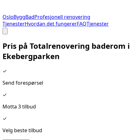
Oslo
Bygg
Bad
Profesjonell renovering
Tjenester
Hvordan det fungerer
FAQ
Tjenester
Pris på
Totalrenovering baderom
i
Ekebergparken
✓
Send forespørsel
✓
Motta 3 tilbud
✓
Velg beste tilbud