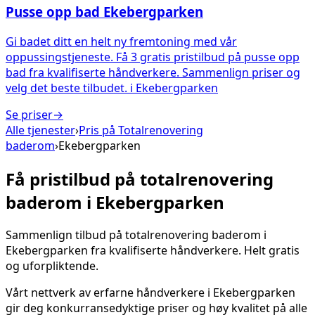
Pusse opp bad
Ekebergparken
Gi badet ditt en helt ny fremtoning med vår
oppussingstjeneste. Få 3 gratis pristilbud på pusse opp
bad fra kvalifiserte håndverkere. Sammenlign priser og
velg det beste tilbudet.
i
Ekebergparken
Se priser
→
Alle tjenester
›
Pris på
Totalrenovering
baderom
›
Ekebergparken
Få pristilbud på
totalrenovering
baderom
i
Ekebergparken
Sammenlign tilbud på
totalrenovering baderom
i
Ekebergparken
fra kvalifiserte håndverkere. Helt gratis
og uforpliktende.
Vårt nettverk av erfarne håndverkere i
Ekebergparken
gir deg konkurransedyktige priser og høy kvalitet på alle