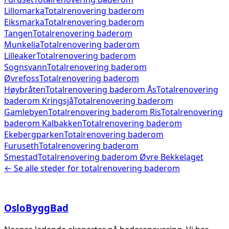
Lillomarka
Totalrenovering baderom
Eiksmarka
Totalrenovering baderom
Tangen
Totalrenovering baderom
Munkelia
Totalrenovering baderom
Lilleaker
Totalrenovering baderom
Sognsvann
Totalrenovering baderom
Øvrefoss
Totalrenovering baderom
Høybråten
Totalrenovering baderom
Ås
Totalrenovering
baderom
Kringsjå
Totalrenovering baderom
Gamlebyen
Totalrenovering baderom
Ris
Totalrenovering
baderom
Kalbakken
Totalrenovering baderom
Ekebergparken
Totalrenovering baderom
Furuseth
Totalrenovering baderom
Smestad
Totalrenovering baderom
Øvre Bekkelaget
← Se alle steder for
totalrenovering baderom
Oslo
Bygg
Bad