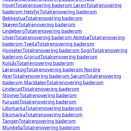
Hovin
Totalrenovering baderom
Løren
Totalrenovering
baderom
Helsfyr
Totalrenovering baderom
Bekkestua
Totalrenovering baderom
Skøyen
Totalrenovering baderom
Lindeberg
Totalrenovering baderom
Ulven
Totalrenovering baderom
Abildsø
Totalrenovering
baderom
Tveita
Totalrenovering baderom
Hovseter
Totalrenovering baderom
Sogn
Totalrenovering
baderom
Grorud
Totalrenovering baderom
Kolsås
Totalrenovering baderom
Lørenskog
Totalrenovering baderom
Nordre
Aker
Totalrenovering baderom
Sørum
Totalrenovering
baderom
Maridalen
Totalrenovering baderom
Linderud
Totalrenovering baderom
Stovner
Totalrenovering baderom
Furuset
Totalrenovering baderom
Lillomarka
Totalrenovering baderom
Eiksmarka
Totalrenovering baderom
Tangen
Totalrenovering baderom
Munkelia
Totalrenovering baderom