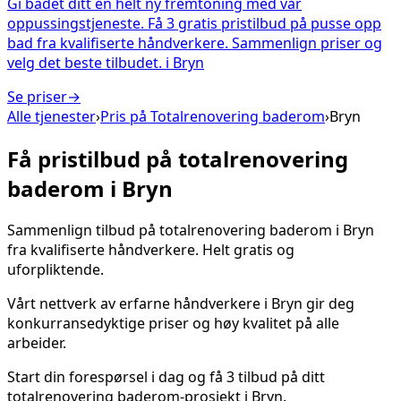
Gi badet ditt en helt ny fremtoning med vår
oppussingstjeneste. Få 3 gratis pristilbud på pusse opp
bad fra kvalifiserte håndverkere. Sammenlign priser og
velg det beste tilbudet.
i
Bryn
Se priser
→
Alle tjenester
›
Pris på
Totalrenovering baderom
›
Bryn
Få pristilbud på
totalrenovering
baderom
i
Bryn
Sammenlign tilbud på
totalrenovering baderom
i
Bryn
fra kvalifiserte håndverkere. Helt gratis og
uforpliktende.
Vårt nettverk av erfarne håndverkere i
Bryn
gir deg
konkurransedyktige priser og høy kvalitet på alle
arbeider.
Start din forespørsel i dag og få 3 tilbud på ditt
totalrenovering baderom
-prosjekt i
Bryn
.