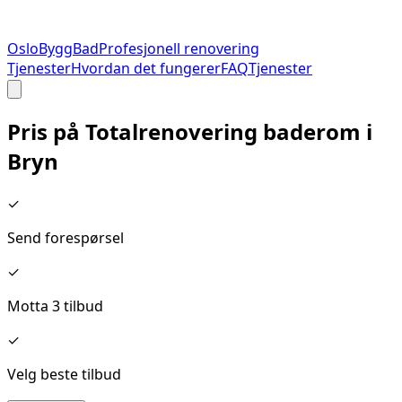
Oslo
Bygg
Bad
Profesjonell renovering
Tjenester
Hvordan det fungerer
FAQ
Tjenester
Pris på
Totalrenovering baderom
i
Bryn
✓
Send forespørsel
✓
Motta 3 tilbud
✓
Velg beste tilbud