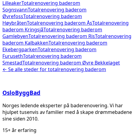
Lilleaker
Totalrenovering baderom
Sognsvann
Totalrenovering baderom
Øvrefoss
Totalrenovering baderom
Høybråten
Totalrenovering baderom
Ås
Totalrenovering
baderom
Kringsjå
Totalrenovering baderom
Gamlebyen
Totalrenovering baderom
Ris
Totalrenovering
baderom
Kalbakken
Totalrenovering baderom
Ekebergparken
Totalrenovering baderom
Furuseth
Totalrenovering baderom
Smestad
Totalrenovering baderom
Øvre Bekkelaget
← Se alle steder for
totalrenovering baderom
Oslo
Bygg
Bad
Norges ledende eksperter på baderenovering. Vi har
hjulpet tusenvis av familier med å skape drømmebadene
sine siden 2010.
15+ år erfaring