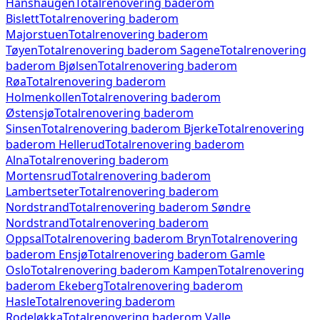
Hanshaugen
Totalrenovering baderom
Bislett
Totalrenovering baderom
Majorstuen
Totalrenovering baderom
Tøyen
Totalrenovering baderom
Sagene
Totalrenovering
baderom
Bjølsen
Totalrenovering baderom
Røa
Totalrenovering baderom
Holmenkollen
Totalrenovering baderom
Østensjø
Totalrenovering baderom
Sinsen
Totalrenovering baderom
Bjerke
Totalrenovering
baderom
Hellerud
Totalrenovering baderom
Alna
Totalrenovering baderom
Mortensrud
Totalrenovering baderom
Lambertseter
Totalrenovering baderom
Nordstrand
Totalrenovering baderom
Søndre
Nordstrand
Totalrenovering baderom
Oppsal
Totalrenovering baderom
Bryn
Totalrenovering
baderom
Ensjø
Totalrenovering baderom
Gamle
Oslo
Totalrenovering baderom
Kampen
Totalrenovering
baderom
Ekeberg
Totalrenovering baderom
Hasle
Totalrenovering baderom
Rodeløkka
Totalrenovering baderom
Valle