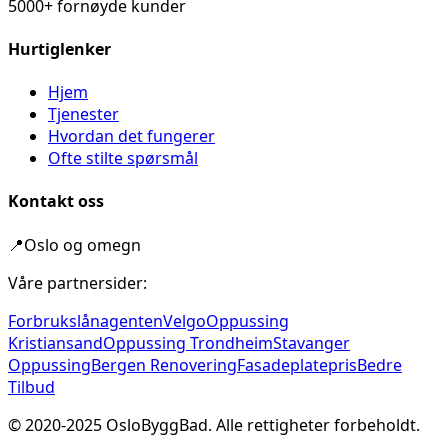
5000+ fornøyde kunder
Hurtiglenker
Hjem
Tjenester
Hvordan det fungerer
Ofte stilte spørsmål
Kontakt oss
📍
Oslo og omegn
Våre partnersider:
Forbrukslånagenten
Velgo
Oppussing
Kristiansand
Oppussing Trondheim
Stavanger
Oppussing
Bergen Renovering
Fasadeplatepris
Bedre
Tilbud
© 2020-
2025
OsloByggBad. Alle rettigheter forbeholdt.