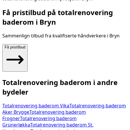
Få pristilbud på
totalrenovering
baderom
i
Bryn
Sammenlign tilbud fra kvalifiserte håndverkere i
Bryn
Få pristilbud
Totalrenovering baderom
i andre
bydeler
Totalrenovering baderom
Vika
Totalrenovering baderom
Aker Brygge
Totalrenovering baderom
Frogner
Totalrenovering baderom
Grünerløkka
Totalrenovering baderom
St.