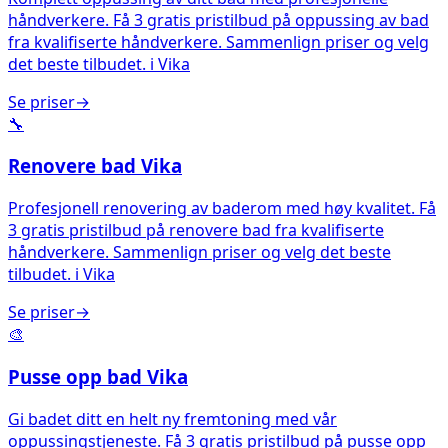
håndverkere. Få 3 gratis pristilbud på oppussing av bad
fra kvalifiserte håndverkere. Sammenlign priser og velg
det beste tilbudet.
i
Vika
Se priser
→
🔧
Renovere bad
Vika
Profesjonell renovering av baderom med høy kvalitet. Få
3 gratis pristilbud på renovere bad fra kvalifiserte
håndverkere. Sammenlign priser og velg det beste
tilbudet.
i
Vika
Se priser
→
🎨
Pusse opp bad
Vika
Gi badet ditt en helt ny fremtoning med vår
oppussingstjeneste. Få 3 gratis pristilbud på pusse opp