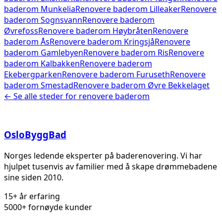
baderom
Munkelia
Renovere baderom
Lilleaker
Renovere
baderom
Sognsvann
Renovere baderom
Øvrefoss
Renovere baderom
Høybråten
Renovere
baderom
Ås
Renovere baderom
Kringsjå
Renovere
baderom
Gamlebyen
Renovere baderom
Ris
Renovere
baderom
Kalbakken
Renovere baderom
Ekebergparken
Renovere baderom
Furuseth
Renovere
baderom
Smestad
Renovere baderom
Øvre Bekkelaget
← Se alle steder for
renovere baderom
Oslo
Bygg
Bad
Norges ledende eksperter på baderenovering. Vi har
hjulpet tusenvis av familier med å skape drømmebadene
sine siden 2010.
15+ år erfaring
5000+ fornøyde kunder