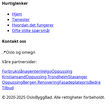
Hurtiglenker
Hjem
Tjenester
Hvordan det fungerer
Ofte stilte spørsmål
Kontakt oss
📍
Oslo og omegn
Våre partnersider:
Forbrukslånagenten
Velgo
Oppussing
Kristiansand
Oppussing Trondheim
Stavanger
Oppussing
Bergen Renovering
Fasadeplatepris
Bedre
Tilbud
© 2020-
2025
OsloByggBad. Alle rettigheter forbeholdt.