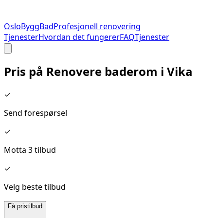
Oslo
Bygg
Bad
Profesjonell renovering
Tjenester
Hvordan det fungerer
FAQ
Tjenester
Pris på
Renovere baderom
i
Vika
✓
Send forespørsel
✓
Motta 3 tilbud
✓
Velg beste tilbud
Få pristilbud