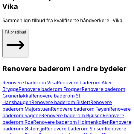
Vika
Sammenlign tilbud fra kvalifiserte håndverkere i
Vika
Få pristilbud
Renovere baderom
i andre bydeler
Renovere baderom
Vika
Renovere baderom
Aker
Brygge
Renovere baderom
Frogner
Renovere baderom
Grünerløkka
Renovere baderom
St.
Hanshaugen
Renovere baderom
Bislett
Renovere
baderom
Majorstuen
Renovere baderom
Tøyen
Renovere
baderom
Sagene
Renovere baderom
Bjølsen
Renovere
baderom
Røa
Renovere baderom
Holmenkollen
Renovere
baderom
Østensjø
Renovere baderom
Sinsen
Renovere