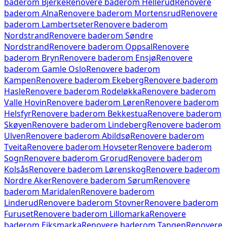
baderom
Bjerke
Renovere baderom
Hellerud
Renovere
baderom
Alna
Renovere baderom
Mortensrud
Renovere
baderom
Lambertseter
Renovere baderom
Nordstrand
Renovere baderom
Søndre
Nordstrand
Renovere baderom
Oppsal
Renovere
baderom
Bryn
Renovere baderom
Ensjø
Renovere
baderom
Gamle Oslo
Renovere baderom
Kampen
Renovere baderom
Ekeberg
Renovere baderom
Hasle
Renovere baderom
Rodeløkka
Renovere baderom
Valle Hovin
Renovere baderom
Løren
Renovere baderom
Helsfyr
Renovere baderom
Bekkestua
Renovere baderom
Skøyen
Renovere baderom
Lindeberg
Renovere baderom
Ulven
Renovere baderom
Abildsø
Renovere baderom
Tveita
Renovere baderom
Hovseter
Renovere baderom
Sogn
Renovere baderom
Grorud
Renovere baderom
Kolsås
Renovere baderom
Lørenskog
Renovere baderom
Nordre Aker
Renovere baderom
Sørum
Renovere
baderom
Maridalen
Renovere baderom
Linderud
Renovere baderom
Stovner
Renovere baderom
Furuset
Renovere baderom
Lillomarka
Renovere
baderom
Eiksmarka
Renovere baderom
Tangen
Renovere