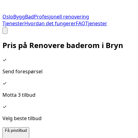
Oslo
Bygg
Bad
Profesjonell renovering
Tjenester
Hvordan det fungerer
FAQ
Tjenester
Pris på
Renovere baderom
i
Bryn
✓
Send forespørsel
✓
Motta 3 tilbud
✓
Velg beste tilbud
Få pristilbud