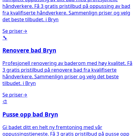
håndverkere. Få 3 gratis pristilbud på oppussing av bad
fra kvalifiserte håndverkere. Sammenlign priser og velg
det beste tilbudet.
i
Bryn
Se priser
→
🔧
Renovere bad
Bryn
Profesjonell renovering av baderom med høy kvalitet. Få
3 gratis pristilbud på renovere bad fra kvalifiserte
håndverkere. Sammenlign priser og velg det beste
tilbudet.
i
Bryn
Se priser
→
🎨
Pusse opp bad
Bryn
Gi badet ditt en helt ny fremtoning med vår
oppussingstjeneste. Få 3 gratis pristilbud på pusse opp