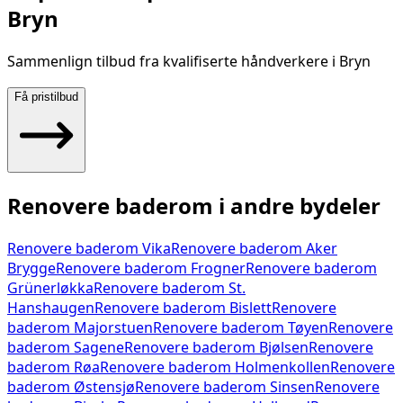
Bryn
Sammenlign tilbud fra kvalifiserte håndverkere i
Bryn
Få pristilbud
Renovere baderom
i andre bydeler
Renovere baderom
Vika
Renovere baderom
Aker
Brygge
Renovere baderom
Frogner
Renovere baderom
Grünerløkka
Renovere baderom
St.
Hanshaugen
Renovere baderom
Bislett
Renovere
baderom
Majorstuen
Renovere baderom
Tøyen
Renovere
baderom
Sagene
Renovere baderom
Bjølsen
Renovere
baderom
Røa
Renovere baderom
Holmenkollen
Renovere
baderom
Østensjø
Renovere baderom
Sinsen
Renovere