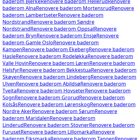
baderom
Bjerke
Renovere baderom
Hellerud
Renovere
baderom
Alna
Renovere baderom
Mortensrud
Renovere
baderom
Lambertseter
Renovere baderom
Nordstrand
Renovere baderom
Søndre
Nordstrand
Renovere baderom
Oppsal
Renovere
baderom
Bryn
Renovere baderom
Ensjø
Renovere
baderom
Gamle Oslo
Renovere baderom
Kampen
Renovere baderom
Ekeberg
Renovere baderom
Hasle
Renovere baderom
Rodeløkka
Renovere baderom
Valle Hovin
Renovere baderom
Løren
Renovere baderom
Helsfyr
Renovere baderom
Bekkestua
Renovere baderom
Skøyen
Renovere baderom
Lindeberg
Renovere baderom
Ulven
Renovere baderom
Abildsø
Renovere baderom
Tveita
Renovere baderom
Hovseter
Renovere baderom
Sogn
Renovere baderom
Grorud
Renovere baderom
Kolsås
Renovere baderom
Lørenskog
Renovere baderom
Nordre Aker
Renovere baderom
Sørum
Renovere
baderom
Maridalen
Renovere baderom
Linderud
Renovere baderom
Stovner
Renovere baderom
Furuset
Renovere baderom
Lillomarka
Renovere
baderom
Eiksmarka
Renovere baderom
Tangen
Renovere