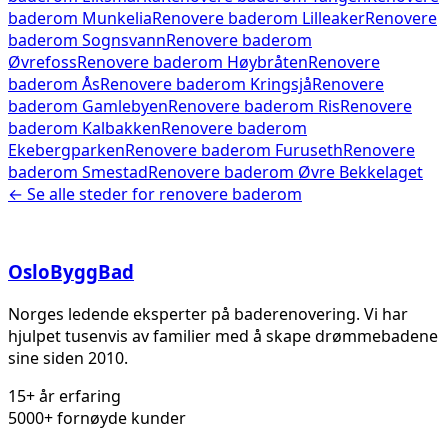
baderom
Munkelia
Renovere baderom
Lilleaker
Renovere
baderom
Sognsvann
Renovere baderom
Øvrefoss
Renovere baderom
Høybråten
Renovere
baderom
Ås
Renovere baderom
Kringsjå
Renovere
baderom
Gamlebyen
Renovere baderom
Ris
Renovere
baderom
Kalbakken
Renovere baderom
Ekebergparken
Renovere baderom
Furuseth
Renovere
baderom
Smestad
Renovere baderom
Øvre Bekkelaget
← Se alle steder for
renovere baderom
Oslo
Bygg
Bad
Norges ledende eksperter på baderenovering. Vi har
hjulpet tusenvis av familier med å skape drømmebadene
sine siden 2010.
15+ år erfaring
5000+ fornøyde kunder