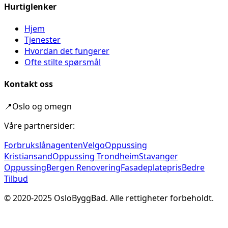
Hurtiglenker
Hjem
Tjenester
Hvordan det fungerer
Ofte stilte spørsmål
Kontakt oss
📍
Oslo og omegn
Våre partnersider:
Forbrukslånagenten
Velgo
Oppussing
Kristiansand
Oppussing Trondheim
Stavanger
Oppussing
Bergen Renovering
Fasadeplatepris
Bedre
Tilbud
© 2020-
2025
OsloByggBad. Alle rettigheter forbeholdt.