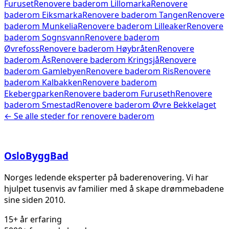
Furuset
Renovere baderom
Lillomarka
Renovere
baderom
Eiksmarka
Renovere baderom
Tangen
Renovere
baderom
Munkelia
Renovere baderom
Lilleaker
Renovere
baderom
Sognsvann
Renovere baderom
Øvrefoss
Renovere baderom
Høybråten
Renovere
baderom
Ås
Renovere baderom
Kringsjå
Renovere
baderom
Gamlebyen
Renovere baderom
Ris
Renovere
baderom
Kalbakken
Renovere baderom
Ekebergparken
Renovere baderom
Furuseth
Renovere
baderom
Smestad
Renovere baderom
Øvre Bekkelaget
← Se alle steder for
renovere baderom
Oslo
Bygg
Bad
Norges ledende eksperter på baderenovering. Vi har
hjulpet tusenvis av familier med å skape drømmebadene
sine siden 2010.
15+ år erfaring