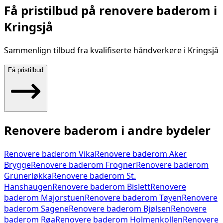
Få pristilbud på
renovere baderom
i
Kringsjå
Sammenlign tilbud fra kvalifiserte håndverkere i
Kringsjå
Få pristilbud
Renovere baderom
i andre bydeler
Renovere baderom
Vika
Renovere baderom
Aker
Brygge
Renovere baderom
Frogner
Renovere baderom
Grünerløkka
Renovere baderom
St.
Hanshaugen
Renovere baderom
Bislett
Renovere
baderom
Majorstuen
Renovere baderom
Tøyen
Renovere
baderom
Sagene
Renovere baderom
Bjølsen
Renovere
baderom
Røa
Renovere baderom
Holmenkollen
Renovere