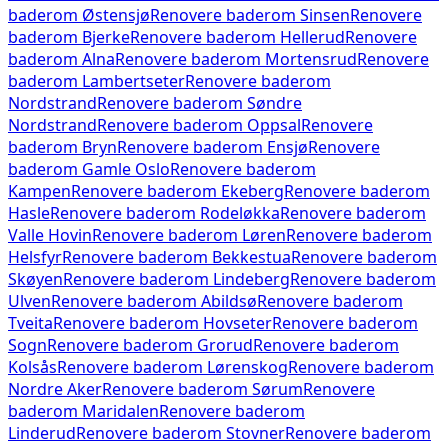
baderom
Østensjø
Renovere baderom
Sinsen
Renovere
baderom
Bjerke
Renovere baderom
Hellerud
Renovere
baderom
Alna
Renovere baderom
Mortensrud
Renovere
baderom
Lambertseter
Renovere baderom
Nordstrand
Renovere baderom
Søndre
Nordstrand
Renovere baderom
Oppsal
Renovere
baderom
Bryn
Renovere baderom
Ensjø
Renovere
baderom
Gamle Oslo
Renovere baderom
Kampen
Renovere baderom
Ekeberg
Renovere baderom
Hasle
Renovere baderom
Rodeløkka
Renovere baderom
Valle Hovin
Renovere baderom
Løren
Renovere baderom
Helsfyr
Renovere baderom
Bekkestua
Renovere baderom
Skøyen
Renovere baderom
Lindeberg
Renovere baderom
Ulven
Renovere baderom
Abildsø
Renovere baderom
Tveita
Renovere baderom
Hovseter
Renovere baderom
Sogn
Renovere baderom
Grorud
Renovere baderom
Kolsås
Renovere baderom
Lørenskog
Renovere baderom
Nordre Aker
Renovere baderom
Sørum
Renovere
baderom
Maridalen
Renovere baderom
Linderud
Renovere baderom
Stovner
Renovere baderom