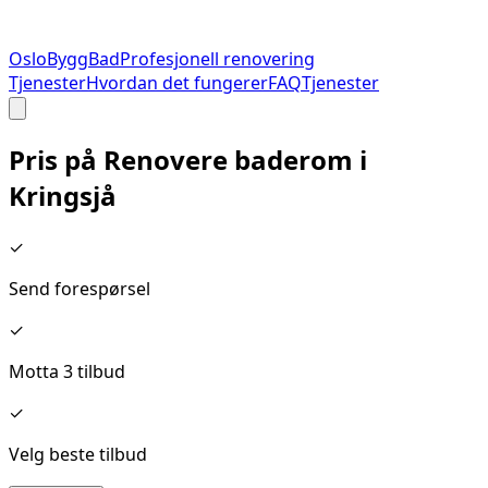
Oslo
Bygg
Bad
Profesjonell renovering
Tjenester
Hvordan det fungerer
FAQ
Tjenester
Pris på
Renovere baderom
i
Kringsjå
✓
Send forespørsel
✓
Motta 3 tilbud
✓
Velg beste tilbud