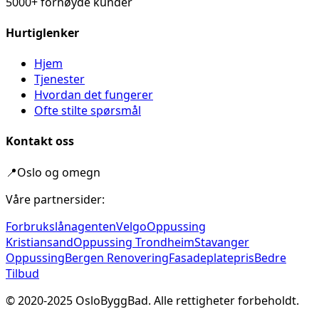
5000+ fornøyde kunder
Hurtiglenker
Hjem
Tjenester
Hvordan det fungerer
Ofte stilte spørsmål
Kontakt oss
📍
Oslo og omegn
Våre partnersider:
Forbrukslånagenten
Velgo
Oppussing
Kristiansand
Oppussing Trondheim
Stavanger
Oppussing
Bergen Renovering
Fasadeplatepris
Bedre
Tilbud
© 2020-
2025
OsloByggBad. Alle rettigheter forbeholdt.