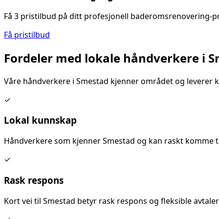
Få 3 pristilbud på ditt
profesjonell baderomsrenovering
-p
Få pristilbud
Fordeler med lokale håndverkere i
S
Våre håndverkere i
Smestad
kjenner området og leverer kv
✓
Lokal kunnskap
Håndverkere som kjenner
Smestad
og kan raskt komme til
✓
Rask respons
Kort vei til
Smestad
betyr rask respons og fleksible avtaler 