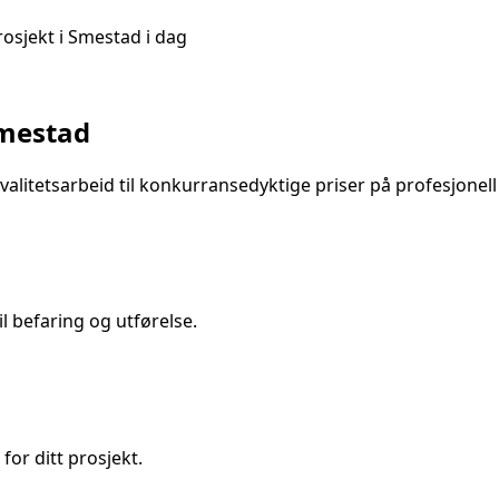
rosjekt i
Smestad
i dag
mestad
alitetsarbeid til konkurransedyktige priser på
profesjonel
 befaring og utførelse.
for ditt prosjekt.