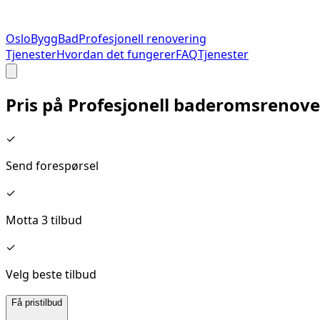
Oslo
Bygg
Bad
Profesjonell renovering
Tjenester
Hvordan det fungerer
FAQ
Tjenester
Pris på
Profesjonell baderomsrenove
✓
Send forespørsel
✓
Motta 3 tilbud
✓
Velg beste tilbud
Få pristilbud