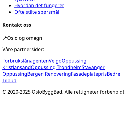
Hvordan det fungerer
Ofte stilte spørsmål
Kontakt oss
📍
Oslo og omegn
Våre partnersider:
Forbrukslånagenten
Velgo
Oppussing
Kristiansand
Oppussing Trondheim
Stavanger
Oppussing
Bergen Renovering
Fasadeplatepris
Bedre
Tilbud
© 2020-
2025
OsloByggBad. Alle rettigheter forbeholdt.