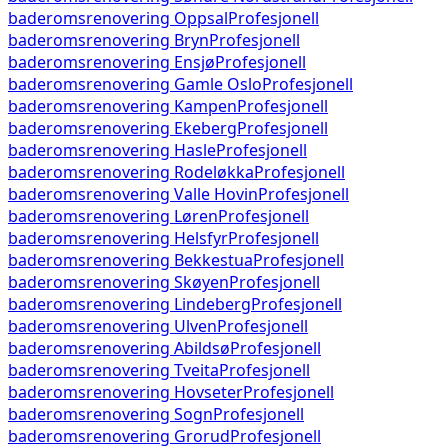
baderomsrenovering
Oppsal
Profesjonell
baderomsrenovering
Bryn
Profesjonell
baderomsrenovering
Ensjø
Profesjonell
baderomsrenovering
Gamle Oslo
Profesjonell
baderomsrenovering
Kampen
Profesjonell
baderomsrenovering
Ekeberg
Profesjonell
baderomsrenovering
Hasle
Profesjonell
baderomsrenovering
Rodeløkka
Profesjonell
baderomsrenovering
Valle Hovin
Profesjonell
baderomsrenovering
Løren
Profesjonell
baderomsrenovering
Helsfyr
Profesjonell
baderomsrenovering
Bekkestua
Profesjonell
baderomsrenovering
Skøyen
Profesjonell
baderomsrenovering
Lindeberg
Profesjonell
baderomsrenovering
Ulven
Profesjonell
baderomsrenovering
Abildsø
Profesjonell
baderomsrenovering
Tveita
Profesjonell
baderomsrenovering
Hovseter
Profesjonell
baderomsrenovering
Sogn
Profesjonell
baderomsrenovering
Grorud
Profesjonell