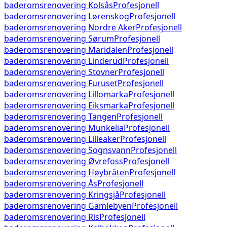
baderomsrenovering
Kolsås
Profesjonell
baderomsrenovering
Lørenskog
Profesjonell
baderomsrenovering
Nordre Aker
Profesjonell
baderomsrenovering
Sørum
Profesjonell
baderomsrenovering
Maridalen
Profesjonell
baderomsrenovering
Linderud
Profesjonell
baderomsrenovering
Stovner
Profesjonell
baderomsrenovering
Furuset
Profesjonell
baderomsrenovering
Lillomarka
Profesjonell
baderomsrenovering
Eiksmarka
Profesjonell
baderomsrenovering
Tangen
Profesjonell
baderomsrenovering
Munkelia
Profesjonell
baderomsrenovering
Lilleaker
Profesjonell
baderomsrenovering
Sognsvann
Profesjonell
baderomsrenovering
Øvrefoss
Profesjonell
baderomsrenovering
Høybråten
Profesjonell
baderomsrenovering
Ås
Profesjonell
baderomsrenovering
Kringsjå
Profesjonell
baderomsrenovering
Gamlebyen
Profesjonell
baderomsrenovering
Ris
Profesjonell