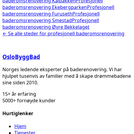
baderomsrenovering
Kalbakken
Profesjonell
baderomsrenovering
Ekebergparken
Profesjonell
baderomsrenovering
Furuseth
Profesjonell
baderomsrenovering
Smestad
Profesjonell
baderomsrenovering
Øvre Bekkelaget
← Se alle steder for
profesjonell baderomsrenovering
Oslo
Bygg
Bad
Norges ledende eksperter på baderenovering. Vi har
hjulpet tusenvis av familier med å skape drømmebadene
sine siden 2010.
15+ år erfaring
5000+ fornøyde kunder
Hurtiglenker
Hjem
Tjenester