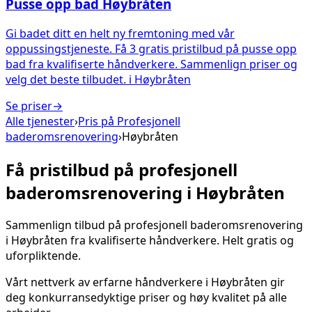
Pusse opp bad
Høybråten
Gi badet ditt en helt ny fremtoning med vår
oppussingstjeneste. Få 3 gratis pristilbud på pusse opp
bad fra kvalifiserte håndverkere. Sammenlign priser og
velg det beste tilbudet.
i
Høybråten
Se priser
→
Alle tjenester
›
Pris på
Profesjonell
baderomsrenovering
›
Høybråten
Få pristilbud på
profesjonell
baderomsrenovering
i
Høybråten
Sammenlign tilbud på
profesjonell baderomsrenovering
i
Høybråten
fra kvalifiserte håndverkere. Helt gratis og
uforpliktende.
Vårt nettverk av erfarne håndverkere i
Høybråten
gir
deg konkurransedyktige priser og høy kvalitet på alle