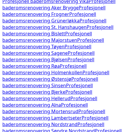
Profesjonell baderomsrenovering
Vika
Profesjonell
baderomsrenovering
Aker Brygge
Profesjonell
baderomsrenovering
Frogner
Profesjonell
baderomsrenovering
Grünerløkka
Profesjonell
baderomsrenovering
St. Hanshaugen
Profesjonell
baderomsrenovering
Bislett
Profesjonell
baderomsrenovering
Majorstuen
Profesjonell
baderomsrenovering
Tøyen
Profesjonell
baderomsrenovering
Sagene
Profesjonell
baderomsrenovering
Bjølsen
Profesjonell
baderomsrenovering
Røa
Profesjonell
baderomsrenovering
Holmenkollen
Profesjonell
baderomsrenovering
Østensjø
Profesjonell
baderomsrenovering
Sinsen
Profesjonell
baderomsrenovering
Bjerke
Profesjonell
baderomsrenovering
Hellerud
Profesjonell
baderomsrenovering
Alna
Profesjonell
baderomsrenovering
Mortensrud
Profesjonell
baderomsrenovering
Lambertseter
Profesjonell
baderomsrenovering
Nordstrand
Profesjonell
baderomsrenovering
Søndre Nordstrand
Profesjonell