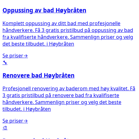
Oppussing av bad
Høybråten
Komplett oppussing av ditt bad med profesjonelle
håndverkere. Få 3 gratis pristilbud på oppussing av bad
fra kvalifiserte håndverkere. Sammenlign priser og velg
det beste tilbudet.
i
Høybråten
Se priser
→
🔧
Renovere bad
Høybråten
Profesjonell renovering av baderom med høy kvalitet. Få
3 gratis pristilbud på renovere bad fra kvalifiserte
håndverkere. Sammenlign priser og velg det beste
tilbudet.
i
Høybråten
Se priser
→
🎨