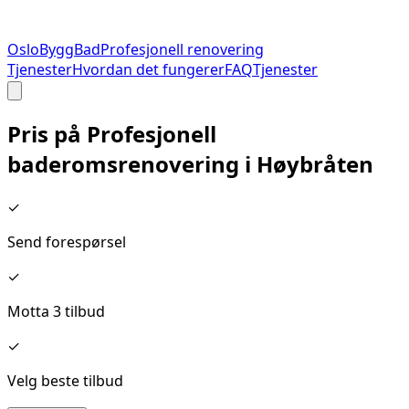
Oslo
Bygg
Bad
Profesjonell renovering
Tjenester
Hvordan det fungerer
FAQ
Tjenester
Pris på
Profesjonell
baderomsrenovering
i
Høybråten
✓
Send forespørsel
✓
Motta 3 tilbud
✓
Velg beste tilbud