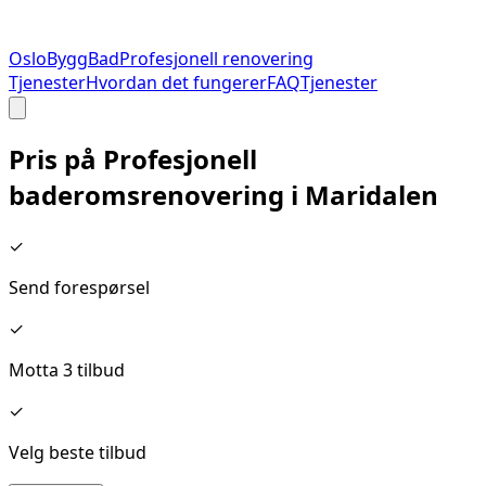
Oslo
Bygg
Bad
Profesjonell renovering
Tjenester
Hvordan det fungerer
FAQ
Tjenester
Pris på
Profesjonell
baderomsrenovering
i
Maridalen
✓
Send forespørsel
✓
Motta 3 tilbud
✓
Velg beste tilbud