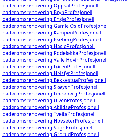
baderomsrenovering
Oppsal
Profesjonell
baderomsrenovering
Bryn
Profesjonell
baderomsrenovering
Ensjø
Profesjonell
baderomsrenovering
Gamle Oslo
Profesjonell
baderomsrenovering
Kampen
Profesjonell
baderomsrenovering
Ekeberg
Profesjonell
baderomsrenovering
Hasle
Profesjonell
baderomsrenovering
Rodeløkka
Profesjonell
baderomsrenovering
Valle Hovin
Profesjonell
baderomsrenovering
Løren
Profesjonell
baderomsrenovering
Helsfyr
Profesjonell
baderomsrenovering
Bekkestua
Profesjonell
baderomsrenovering
Skøyen
Profesjonell
baderomsrenovering
Lindeberg
Profesjonell
baderomsrenovering
Ulven
Profesjonell
baderomsrenovering
Abildsø
Profesjonell
baderomsrenovering
Tveita
Profesjonell
baderomsrenovering
Hovseter
Profesjonell
baderomsrenovering
Sogn
Profesjonell
baderomsrenovering
Grorud
Profesjonell