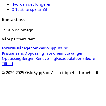
Hvordan det fungerer
Ofte stilte spørsmål
Kontakt oss
📍
Oslo og omegn
Våre partnersider:
Forbrukslånagenten
Velgo
Oppussing
Kristiansand
Oppussing Trondheim
Stavanger
Oppussing
Bergen Renovering
Fasadeplatepris
Bedre
Tilbud
© 2020-
2025
OsloByggBad. Alle rettigheter forbeholdt.