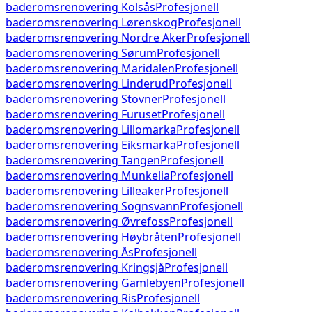
baderomsrenovering
Kolsås
Profesjonell
baderomsrenovering
Lørenskog
Profesjonell
baderomsrenovering
Nordre Aker
Profesjonell
baderomsrenovering
Sørum
Profesjonell
baderomsrenovering
Maridalen
Profesjonell
baderomsrenovering
Linderud
Profesjonell
baderomsrenovering
Stovner
Profesjonell
baderomsrenovering
Furuset
Profesjonell
baderomsrenovering
Lillomarka
Profesjonell
baderomsrenovering
Eiksmarka
Profesjonell
baderomsrenovering
Tangen
Profesjonell
baderomsrenovering
Munkelia
Profesjonell
baderomsrenovering
Lilleaker
Profesjonell
baderomsrenovering
Sognsvann
Profesjonell
baderomsrenovering
Øvrefoss
Profesjonell
baderomsrenovering
Høybråten
Profesjonell
baderomsrenovering
Ås
Profesjonell
baderomsrenovering
Kringsjå
Profesjonell
baderomsrenovering
Gamlebyen
Profesjonell
baderomsrenovering
Ris
Profesjonell