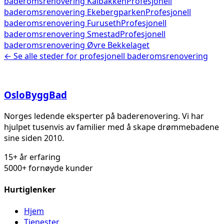
baderomsrenovering
Kalbakken
Profesjonell
baderomsrenovering
Ekebergparken
Profesjonell
baderomsrenovering
Furuseth
Profesjonell
baderomsrenovering
Smestad
Profesjonell
baderomsrenovering
Øvre Bekkelaget
← Se alle steder for
profesjonell baderomsrenovering
Oslo
Bygg
Bad
Norges ledende eksperter på baderenovering. Vi har
hjulpet tusenvis av familier med å skape drømmebadene
sine siden 2010.
15+ år erfaring
5000+ fornøyde kunder
Hurtiglenker
Hjem
Tjenester