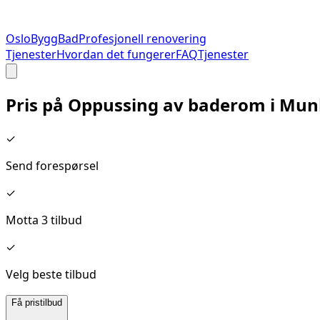
Oslo
Bygg
Bad
Profesjonell renovering
Tjenester
Hvordan det fungerer
FAQ
Tjenester
Pris på
Oppussing av baderom
i
Munk
✓
Send forespørsel
✓
Motta 3 tilbud
✓
Velg beste tilbud
Få pristilbud