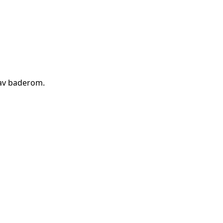
av baderom
.