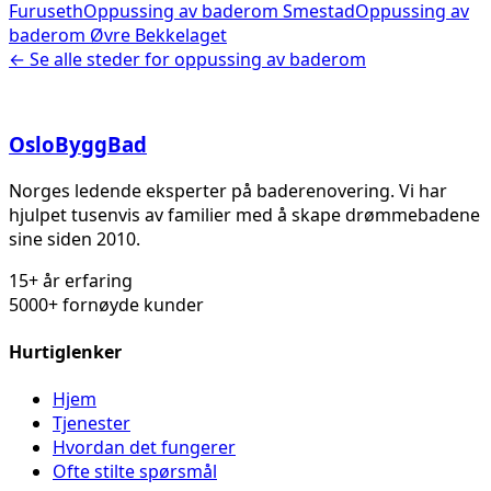
Furuseth
Oppussing av baderom
Smestad
Oppussing av
baderom
Øvre Bekkelaget
← Se alle steder for
oppussing av baderom
Oslo
Bygg
Bad
Norges ledende eksperter på baderenovering. Vi har
hjulpet tusenvis av familier med å skape drømmebadene
sine siden 2010.
15+ år erfaring
5000+ fornøyde kunder
Hurtiglenker
Hjem
Tjenester
Hvordan det fungerer
Ofte stilte spørsmål