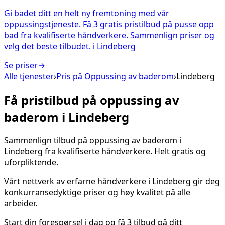
Gi badet ditt en helt ny fremtoning med vår
oppussingstjeneste. Få 3 gratis pristilbud på pusse opp
bad fra kvalifiserte håndverkere. Sammenlign priser og
velg det beste tilbudet.
i
Lindeberg
Se priser
→
Alle tjenester
›
Pris på
Oppussing av baderom
›
Lindeberg
Få pristilbud på
oppussing av
baderom
i
Lindeberg
Sammenlign tilbud på
oppussing av baderom
i
Lindeberg
fra kvalifiserte håndverkere. Helt gratis og
uforpliktende.
Vårt nettverk av erfarne håndverkere i
Lindeberg
gir deg
konkurransedyktige priser og høy kvalitet på alle
arbeider.
Start din forespørsel i dag og få 3 tilbud på ditt