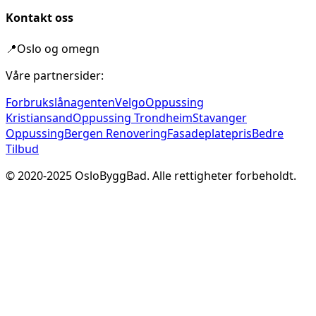
Kontakt oss
📍
Oslo og omegn
Våre partnersider:
Forbrukslånagenten
Velgo
Oppussing
Kristiansand
Oppussing Trondheim
Stavanger
Oppussing
Bergen Renovering
Fasadeplatepris
Bedre
Tilbud
© 2020-
2025
OsloByggBad. Alle rettigheter forbeholdt.