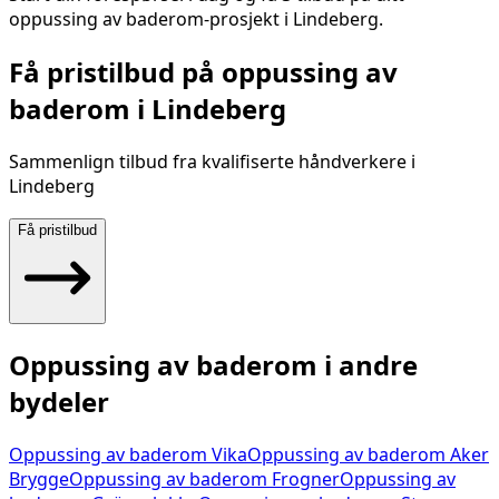
oppussing av baderom
-prosjekt i
Lindeberg
.
Få pristilbud på
oppussing av
baderom
i
Lindeberg
Sammenlign tilbud fra kvalifiserte håndverkere i
Lindeberg
Få pristilbud
Oppussing av baderom
i andre
bydeler
Oppussing av baderom
Vika
Oppussing av baderom
Aker
Brygge
Oppussing av baderom
Frogner
Oppussing av