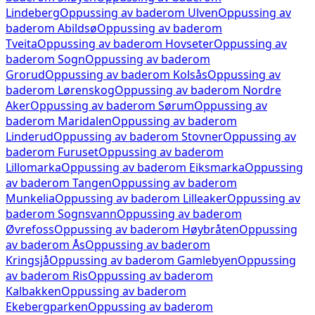
Lindeberg
Oppussing av baderom
Ulven
Oppussing av
baderom
Abildsø
Oppussing av baderom
Tveita
Oppussing av baderom
Hovseter
Oppussing av
baderom
Sogn
Oppussing av baderom
Grorud
Oppussing av baderom
Kolsås
Oppussing av
baderom
Lørenskog
Oppussing av baderom
Nordre
Aker
Oppussing av baderom
Sørum
Oppussing av
baderom
Maridalen
Oppussing av baderom
Linderud
Oppussing av baderom
Stovner
Oppussing av
baderom
Furuset
Oppussing av baderom
Lillomarka
Oppussing av baderom
Eiksmarka
Oppussing
av baderom
Tangen
Oppussing av baderom
Munkelia
Oppussing av baderom
Lilleaker
Oppussing av
baderom
Sognsvann
Oppussing av baderom
Øvrefoss
Oppussing av baderom
Høybråten
Oppussing
av baderom
Ås
Oppussing av baderom
Kringsjå
Oppussing av baderom
Gamlebyen
Oppussing
av baderom
Ris
Oppussing av baderom
Kalbakken
Oppussing av baderom
Ekebergparken
Oppussing av baderom