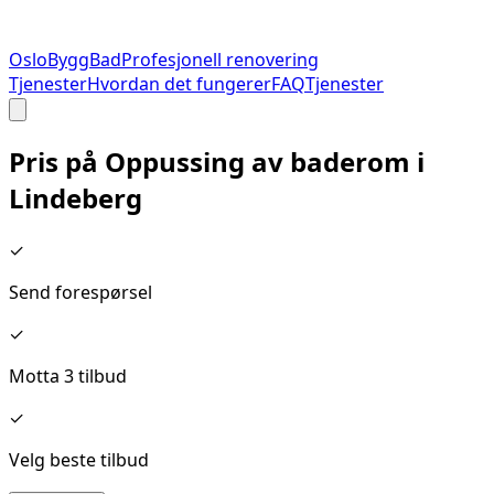
Oslo
Bygg
Bad
Profesjonell renovering
Tjenester
Hvordan det fungerer
FAQ
Tjenester
Pris på
Oppussing av baderom
i
Lindeberg
✓
Send forespørsel
✓
Motta 3 tilbud
✓
Velg beste tilbud