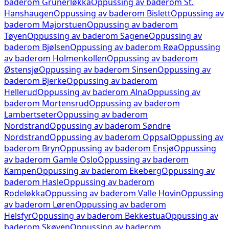
baderom
Grünerløkka
Oppussing av baderom
St.
Hanshaugen
Oppussing av baderom
Bislett
Oppussing av
baderom
Majorstuen
Oppussing av baderom
Tøyen
Oppussing av baderom
Sagene
Oppussing av
baderom
Bjølsen
Oppussing av baderom
Røa
Oppussing
av baderom
Holmenkollen
Oppussing av baderom
Østensjø
Oppussing av baderom
Sinsen
Oppussing av
baderom
Bjerke
Oppussing av baderom
Hellerud
Oppussing av baderom
Alna
Oppussing av
baderom
Mortensrud
Oppussing av baderom
Lambertseter
Oppussing av baderom
Nordstrand
Oppussing av baderom
Søndre
Nordstrand
Oppussing av baderom
Oppsal
Oppussing av
baderom
Bryn
Oppussing av baderom
Ensjø
Oppussing
av baderom
Gamle Oslo
Oppussing av baderom
Kampen
Oppussing av baderom
Ekeberg
Oppussing av
baderom
Hasle
Oppussing av baderom
Rodeløkka
Oppussing av baderom
Valle Hovin
Oppussing
av baderom
Løren
Oppussing av baderom
Helsfyr
Oppussing av baderom
Bekkestua
Oppussing av
baderom
Skøyen
Oppussing av baderom