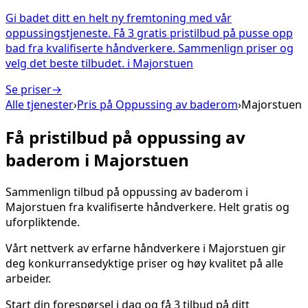
Gi badet ditt en helt ny fremtoning med vår
oppussingstjeneste. Få 3 gratis pristilbud på pusse opp
bad fra kvalifiserte håndverkere. Sammenlign priser og
velg det beste tilbudet.
i
Majorstuen
Se priser
→
Alle tjenester
›
Pris på
Oppussing av baderom
›
Majorstuen
Få pristilbud på
oppussing av
baderom
i
Majorstuen
Sammenlign tilbud på
oppussing av baderom
i
Majorstuen
fra kvalifiserte håndverkere. Helt gratis og
uforpliktende.
Vårt nettverk av erfarne håndverkere i
Majorstuen
gir
deg konkurransedyktige priser og høy kvalitet på alle
arbeider.
Start din forespørsel i dag og få 3 tilbud på ditt