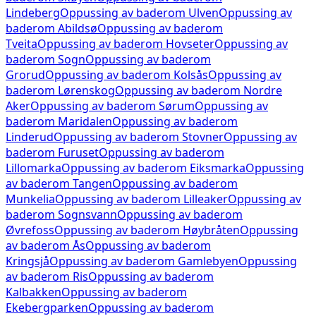
Lindeberg
Oppussing av baderom
Ulven
Oppussing av
baderom
Abildsø
Oppussing av baderom
Tveita
Oppussing av baderom
Hovseter
Oppussing av
baderom
Sogn
Oppussing av baderom
Grorud
Oppussing av baderom
Kolsås
Oppussing av
baderom
Lørenskog
Oppussing av baderom
Nordre
Aker
Oppussing av baderom
Sørum
Oppussing av
baderom
Maridalen
Oppussing av baderom
Linderud
Oppussing av baderom
Stovner
Oppussing av
baderom
Furuset
Oppussing av baderom
Lillomarka
Oppussing av baderom
Eiksmarka
Oppussing
av baderom
Tangen
Oppussing av baderom
Munkelia
Oppussing av baderom
Lilleaker
Oppussing av
baderom
Sognsvann
Oppussing av baderom
Øvrefoss
Oppussing av baderom
Høybråten
Oppussing
av baderom
Ås
Oppussing av baderom
Kringsjå
Oppussing av baderom
Gamlebyen
Oppussing
av baderom
Ris
Oppussing av baderom
Kalbakken
Oppussing av baderom
Ekebergparken
Oppussing av baderom