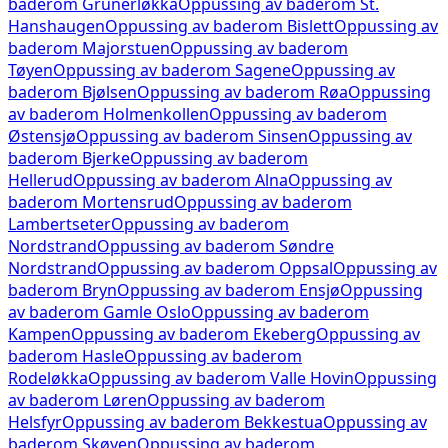
baderom
Grünerløkka
Oppussing av baderom
St.
Hanshaugen
Oppussing av baderom
Bislett
Oppussing av
baderom
Majorstuen
Oppussing av baderom
Tøyen
Oppussing av baderom
Sagene
Oppussing av
baderom
Bjølsen
Oppussing av baderom
Røa
Oppussing
av baderom
Holmenkollen
Oppussing av baderom
Østensjø
Oppussing av baderom
Sinsen
Oppussing av
baderom
Bjerke
Oppussing av baderom
Hellerud
Oppussing av baderom
Alna
Oppussing av
baderom
Mortensrud
Oppussing av baderom
Lambertseter
Oppussing av baderom
Nordstrand
Oppussing av baderom
Søndre
Nordstrand
Oppussing av baderom
Oppsal
Oppussing av
baderom
Bryn
Oppussing av baderom
Ensjø
Oppussing
av baderom
Gamle Oslo
Oppussing av baderom
Kampen
Oppussing av baderom
Ekeberg
Oppussing av
baderom
Hasle
Oppussing av baderom
Rodeløkka
Oppussing av baderom
Valle Hovin
Oppussing
av baderom
Løren
Oppussing av baderom
Helsfyr
Oppussing av baderom
Bekkestua
Oppussing av
baderom
Skøyen
Oppussing av baderom