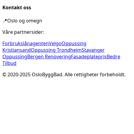
Kontakt oss
📍
Oslo og omegn
Våre partnersider:
Forbrukslånagenten
Velgo
Oppussing
Kristiansand
Oppussing Trondheim
Stavanger
Oppussing
Bergen Renovering
Fasadeplatepris
Bedre
Tilbud
© 2020-
2025
OsloByggBad. Alle rettigheter forbeholdt.