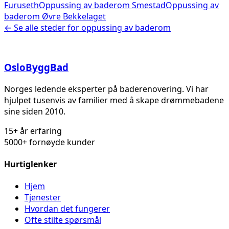
Furuseth
Oppussing av baderom
Smestad
Oppussing av
baderom
Øvre Bekkelaget
← Se alle steder for
oppussing av baderom
Oslo
Bygg
Bad
Norges ledende eksperter på baderenovering. Vi har
hjulpet tusenvis av familier med å skape drømmebadene
sine siden 2010.
15+ år erfaring
5000+ fornøyde kunder
Hurtiglenker
Hjem
Tjenester
Hvordan det fungerer
Ofte stilte spørsmål