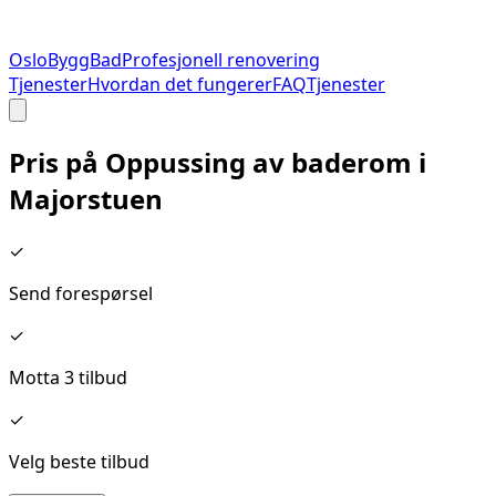
Oslo
Bygg
Bad
Profesjonell renovering
Tjenester
Hvordan det fungerer
FAQ
Tjenester
Pris på
Oppussing av baderom
i
Majorstuen
✓
Send forespørsel
✓
Motta 3 tilbud
✓
Velg beste tilbud