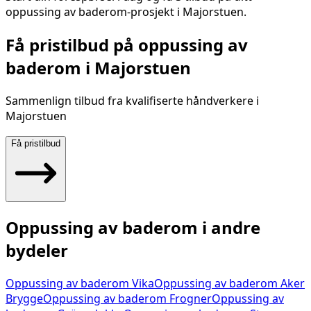
oppussing av baderom
-prosjekt i
Majorstuen
.
Få pristilbud på
oppussing av
baderom
i
Majorstuen
Sammenlign tilbud fra kvalifiserte håndverkere i
Majorstuen
Få pristilbud
Oppussing av baderom
i andre
bydeler
Oppussing av baderom
Vika
Oppussing av baderom
Aker
Brygge
Oppussing av baderom
Frogner
Oppussing av