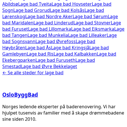
Abildsø
Lage bad
Tveita
Lage bad
Hovseter
Lage bad
Sogn
Lage bad
Grorud
Lage bad
Kolsås
Lage bad
Lørenskog
Lage bad
Nordre Aker
Lage bad
Sørum
Lage
bad
Maridalen
Lage bad
Linderud
Lage bad
Stovner
Lage
bad
Furuset
Lage bad
Lillomarka
Lage bad
Eiksmarka
Lage
bad
Tangen
Lage bad
Munkelia
Lage bad
Lilleaker
Lage
bad
Sognsvann
Lage bad
Øvrefoss
Lage bad
Høybråten
Lage bad
Ås
Lage bad
Kringsjå
Lage bad
Gamlebyen
Lage bad
Ris
Lage bad
Kalbakken
Lage bad
Ekebergparken
Lage bad
Furuseth
Lage bad
Smestad
Lage bad
Øvre Bekkelaget
← Se alle steder for
lage bad
Oslo
Bygg
Bad
Norges ledende eksperter på baderenovering. Vi har
hjulpet tusenvis av familier med å skape drømmebadene
sine siden 2010.