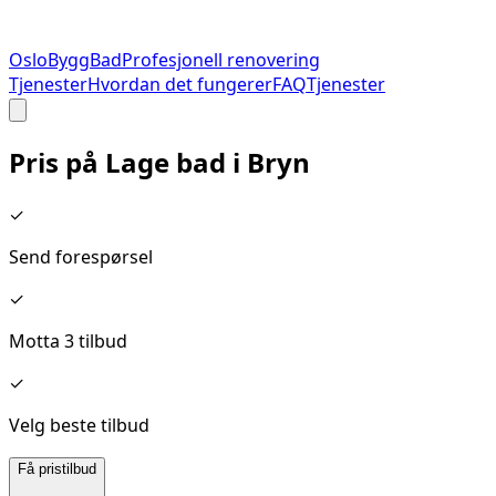
Oslo
Bygg
Bad
Profesjonell renovering
Tjenester
Hvordan det fungerer
FAQ
Tjenester
Pris på
Lage bad
i
Bryn
✓
Send forespørsel
✓
Motta 3 tilbud
✓
Velg beste tilbud
Få pristilbud