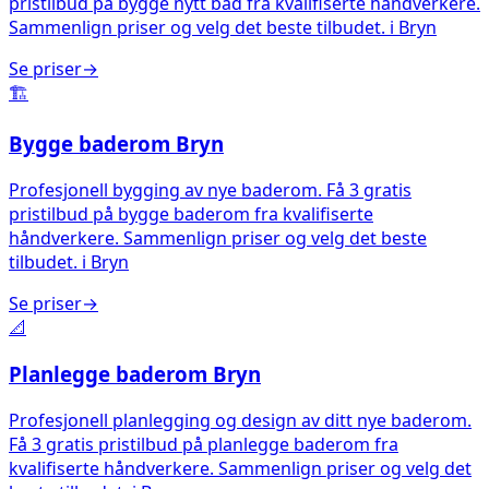
pristilbud på bygge nytt bad fra kvalifiserte håndverkere.
Sammenlign priser og velg det beste tilbudet.
i
Bryn
Se priser
→
🏗️
Bygge baderom
Bryn
Profesjonell bygging av nye baderom. Få 3 gratis
pristilbud på bygge baderom fra kvalifiserte
håndverkere. Sammenlign priser og velg det beste
tilbudet.
i
Bryn
Se priser
→
📐
Planlegge baderom
Bryn
Profesjonell planlegging og design av ditt nye baderom.
Få 3 gratis pristilbud på planlegge baderom fra
kvalifiserte håndverkere. Sammenlign priser og velg det