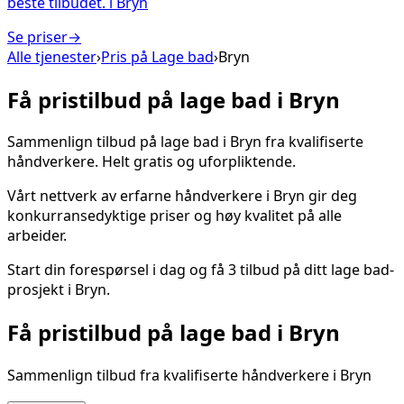
beste tilbudet.
i
Bryn
Se priser
→
Alle tjenester
›
Pris på
Lage bad
›
Bryn
Få pristilbud på
lage bad
i
Bryn
Sammenlign tilbud på
lage bad
i
Bryn
fra kvalifiserte
håndverkere. Helt gratis og uforpliktende.
Vårt nettverk av erfarne håndverkere i
Bryn
gir deg
konkurransedyktige priser og høy kvalitet på alle
arbeider.
Start din forespørsel i dag og få 3 tilbud på ditt
lage bad
-
prosjekt i
Bryn
.
Få pristilbud på
lage bad
i
Bryn
Sammenlign tilbud fra kvalifiserte håndverkere i
Bryn