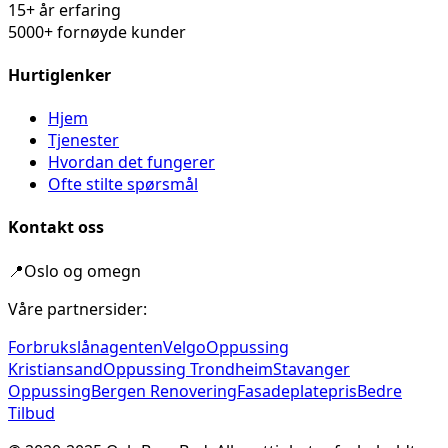
15+ år erfaring
5000+ fornøyde kunder
Hurtiglenker
Hjem
Tjenester
Hvordan det fungerer
Ofte stilte spørsmål
Kontakt oss
📍
Oslo og omegn
Våre partnersider:
Forbrukslånagenten
Velgo
Oppussing
Kristiansand
Oppussing Trondheim
Stavanger
Oppussing
Bergen Renovering
Fasadeplatepris
Bedre
Tilbud