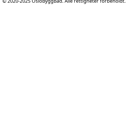
© 2020-
2025
OsloByggBad. Alle rettigheter forbeholdt.