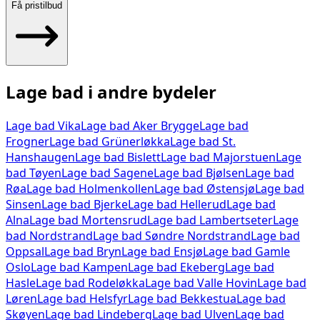
Få pristilbud
Lage bad
i andre bydeler
Lage bad
Vika
Lage bad
Aker Brygge
Lage bad
Frogner
Lage bad
Grünerløkka
Lage bad
St.
Hanshaugen
Lage bad
Bislett
Lage bad
Majorstuen
Lage
bad
Tøyen
Lage bad
Sagene
Lage bad
Bjølsen
Lage bad
Røa
Lage bad
Holmenkollen
Lage bad
Østensjø
Lage bad
Sinsen
Lage bad
Bjerke
Lage bad
Hellerud
Lage bad
Alna
Lage bad
Mortensrud
Lage bad
Lambertseter
Lage
bad
Nordstrand
Lage bad
Søndre Nordstrand
Lage bad
Oppsal
Lage bad
Bryn
Lage bad
Ensjø
Lage bad
Gamle
Oslo
Lage bad
Kampen
Lage bad
Ekeberg
Lage bad
Hasle
Lage bad
Rodeløkka
Lage bad
Valle Hovin
Lage bad
Løren
Lage bad
Helsfyr
Lage bad
Bekkestua
Lage bad
Skøyen
Lage bad
Lindeberg
Lage bad
Ulven
Lage bad