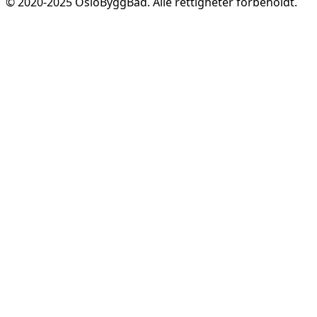
© 2020-
2025
OsloByggBad. Alle rettigheter forbeholdt.