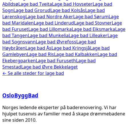
Abildsø
Lage bad
Tveita
Lage bad
Hovseter
Lage bad
Sogn
Lage bad
Grorud
Lage bad
Kolsås
Lage bad
Lørenskog
Lage bad
Nordre Aker
Lage bad
Sørum
Lage
bad
Maridalen
Lage bad
Linderud
Lage bad
Stovner
Lage
bad
Furuset
Lage bad
Lillomarka
Lage bad
Eiksmarka
Lage
bad
Tangen
Lage bad
Munkelia
Lage bad
Lilleaker
Lage
bad
Sognsvann
Lage bad
Øvrefoss
Lage bad
Høybråten
Lage bad
Ås
Lage bad
Kringsjå
Lage bad
Gamlebyen
Lage bad
Ris
Lage bad
Kalbakken
Lage bad
Ekebergparken
Lage bad
Furuseth
Lage bad
Smestad
Lage bad
Øvre Bekkelaget
← Se alle steder for
lage bad
Oslo
Bygg
Bad
Norges ledende eksperter på baderenovering. Vi har
hjulpet tusenvis av familier med å skape drømmebadene
sine siden 2010.