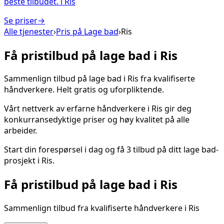
beste tilbudet.
i
Ris
Se priser
→
Alle tjenester
›
Pris på
Lage bad
›
Ris
Få pristilbud på
lage bad
i
Ris
Sammenlign tilbud på
lage bad
i
Ris
fra kvalifiserte
håndverkere. Helt gratis og uforpliktende.
Vårt nettverk av erfarne håndverkere i
Ris
gir deg
konkurransedyktige priser og høy kvalitet på alle
arbeider.
Start din forespørsel i dag og få 3 tilbud på ditt
lage bad
-
prosjekt i
Ris
.
Få pristilbud på
lage bad
i
Ris
Sammenlign tilbud fra kvalifiserte håndverkere i
Ris