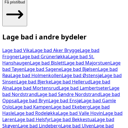
Få pristilbud
Lage bad
i andre bydeler
Lage bad
Vika
Lage bad
Aker Brygge
Lage bad
Frogner
Lage bad
Grünerløkka
Lage bad
St.
Hanshaugen
Lage bad
Bislett
Lage bad
Majorstuen
Lage
bad
Tøyen
Lage bad
Sagene
Lage bad
Bjølsen
Lage bad
Røa
Lage bad
Holmenkollen
Lage bad
Østensjø
Lage bad
Sinsen
Lage bad
Bjerke
Lage bad
Hellerud
Lage bad
Alna
Lage bad
Mortensrud
Lage bad
Lambertseter
Lage
bad
Nordstrand
Lage bad
Søndre Nordstrand
Lage bad
Oppsal
Lage bad
Bryn
Lage bad
Ensjø
Lage bad
Gamle
Oslo
Lage bad
Kampen
Lage bad
Ekeberg
Lage bad
Hasle
Lage bad
Rodeløkka
Lage bad
Valle Hovin
Lage bad
Løren
Lage bad
Helsfyr
Lage bad
Bekkestua
Lage bad
Skøyen
Lage bad
Lindeberg
Lage bad
Ulven
Lage bad