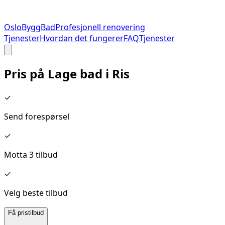
Oslo
Bygg
Bad
Profesjonell renovering
Tjenester
Hvordan det fungerer
FAQ
Tjenester
Pris på
Lage bad
i
Ris
✓
Send forespørsel
✓
Motta 3 tilbud
✓
Velg beste tilbud
Få pristilbud