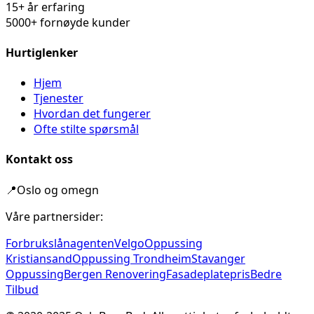
15+ år erfaring
5000+ fornøyde kunder
Hurtiglenker
Hjem
Tjenester
Hvordan det fungerer
Ofte stilte spørsmål
Kontakt oss
📍
Oslo og omegn
Våre partnersider:
Forbrukslånagenten
Velgo
Oppussing
Kristiansand
Oppussing Trondheim
Stavanger
Oppussing
Bergen Renovering
Fasadeplatepris
Bedre
Tilbud