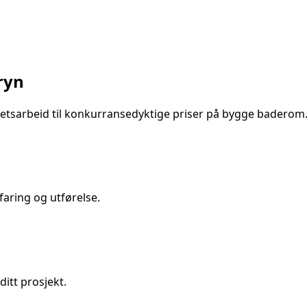
g
ryn
etsarbeid til konkurransedyktige priser på
bygge baderom
aring og utførelse.
ditt prosjekt.