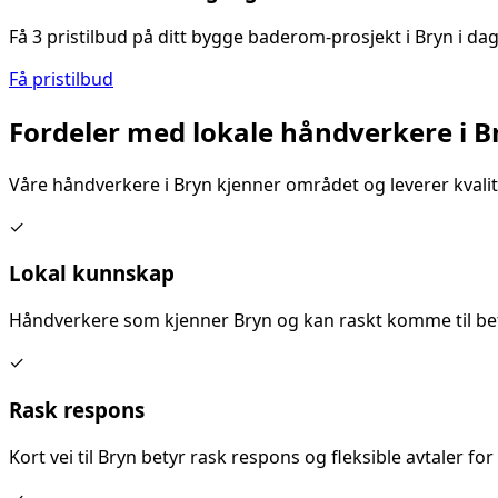
Få 3 pristilbud på ditt
bygge baderom
-prosjekt i
Bryn
i da
Få pristilbud
Fordeler med lokale håndverkere i
B
Våre håndverkere i
Bryn
kjenner området og leverer kvalit
✓
Lokal kunnskap
Håndverkere som kjenner
Bryn
og kan raskt komme til bef
✓
Rask respons
Kort vei til
Bryn
betyr rask respons og fleksible avtaler for 