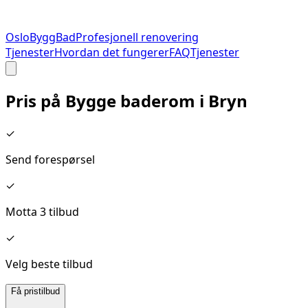
Oslo
Bygg
Bad
Profesjonell renovering
Tjenester
Hvordan det fungerer
FAQ
Tjenester
Pris på
Bygge baderom
i
Bryn
✓
Send forespørsel
✓
Motta 3 tilbud
✓
Velg beste tilbud
Få pristilbud