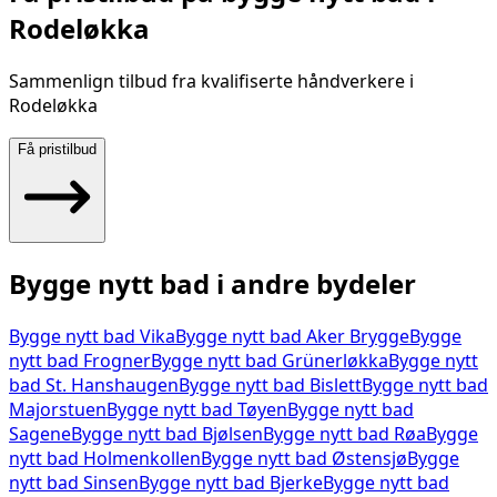
Rodeløkka
Sammenlign tilbud fra kvalifiserte håndverkere i
Rodeløkka
Få pristilbud
Bygge nytt bad
i andre bydeler
Bygge nytt bad
Vika
Bygge nytt bad
Aker Brygge
Bygge
nytt bad
Frogner
Bygge nytt bad
Grünerløkka
Bygge nytt
bad
St. Hanshaugen
Bygge nytt bad
Bislett
Bygge nytt bad
Majorstuen
Bygge nytt bad
Tøyen
Bygge nytt bad
Sagene
Bygge nytt bad
Bjølsen
Bygge nytt bad
Røa
Bygge
nytt bad
Holmenkollen
Bygge nytt bad
Østensjø
Bygge
nytt bad
Sinsen
Bygge nytt bad
Bjerke
Bygge nytt bad