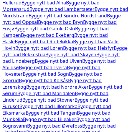
Hellerud
Bygge nytt bad
Alna
Bygge nytt bad
Mortensrud
Bygge nytt bad
Lambertseter
Bygge nytt bad
Nordstrand
Bygge nytt bad
Søndre Nordstrand
Bygge
nytt bad
Oppsal
Bygge nytt bad
Bryn
Bygge nytt bad
Ensjø
Bygge nytt bad
Gamle Oslo
Bygge nytt bad
Kampen
Bygge nytt bad
Ekeberg
Bygge nytt bad
Hasle
Bygge nytt bad
Rodeløkka
Bygge nytt bad
Valle
Hovin
Bygge nytt bad
Løren
Bygge nytt bad
Helsfyr
Bygge
nytt bad
Bekkestua
Bygge nytt bad
Skøyen
Bygge nytt
bad
Lindeberg
Bygge nytt bad
Ulven
Bygge nytt bad
Abildsø
Bygge nytt bad
Tveita
Bygge nytt bad
Hovseter
Bygge nytt bad
Sogn
Bygge nytt bad
Grorud
Bygge nytt bad
Kolsås
Bygge nytt bad
Lørenskog
Bygge nytt bad
Nordre Aker
Bygge nytt bad
Sørum
Bygge nytt bad
Maridalen
Bygge nytt bad
Linderud
Bygge nytt bad
Stovner
Bygge nytt bad
Furuset
Bygge nytt bad
Lillomarka
Bygge nytt bad
Eiksmarka
Bygge nytt bad
Tangen
Bygge nytt bad
Munkelia
Bygge nytt bad
Lilleaker
Bygge nytt bad
Sognsvann
Bygge nytt bad
Øvrefoss
Bygge nytt bad