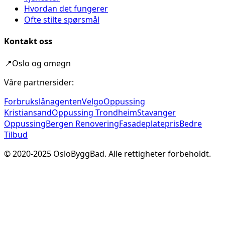
Hvordan det fungerer
Ofte stilte spørsmål
Kontakt oss
📍
Oslo og omegn
Våre partnersider:
Forbrukslånagenten
Velgo
Oppussing
Kristiansand
Oppussing Trondheim
Stavanger
Oppussing
Bergen Renovering
Fasadeplatepris
Bedre
Tilbud
© 2020-
2025
OsloByggBad. Alle rettigheter forbeholdt.