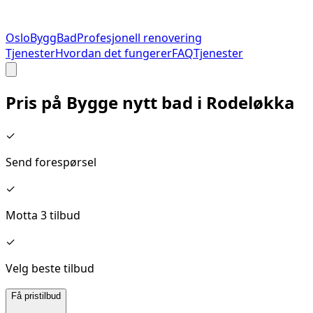
Oslo
Bygg
Bad
Profesjonell renovering
Tjenester
Hvordan det fungerer
FAQ
Tjenester
Pris på
Bygge nytt bad
i
Rodeløkka
✓
Send forespørsel
✓
Motta 3 tilbud
✓
Velg beste tilbud
Få pristilbud