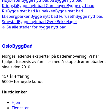
Høybråten
Bygge nytt bad
Ås
Bygge nytt bad
Kringsjå
Bygge nytt bad
Gamlebyen
Bygge nytt bad
Ris
Bygge nytt bad
Kalbakken
Bygge nytt bad
Ekebergparken
Bygge nytt bad
Furuseth
Bygge nytt bad
Smestad
Bygge nytt bad
Øvre Bekkelaget
← Se alle steder for
bygge nytt bad
Oslo
Bygg
Bad
Norges ledende eksperter på baderenovering. Vi har
hjulpet tusenvis av familier med å skape drømmebadene
sine siden 2010.
15+ år erfaring
5000+ fornøyde kunder
Hurtiglenker
Hjem
Tjenester