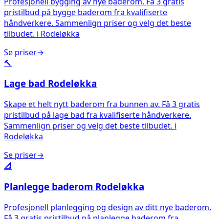
Profesjonell bygging av nye baderom. Få 3 gratis
pristilbud på bygge baderom fra kvalifiserte
håndverkere. Sammenlign priser og velg det beste
tilbudet.
i
Rodeløkka
Se priser
→
🔨
Lage bad
Rodeløkka
Skape et helt nytt baderom fra bunnen av. Få 3 gratis
pristilbud på lage bad fra kvalifiserte håndverkere.
Sammenlign priser og velg det beste tilbudet.
i
Rodeløkka
Se priser
→
📐
Planlegge baderom
Rodeløkka
Profesjonell planlegging og design av ditt nye baderom.
Få 3 gratis pristilbud på planlegge baderom fra