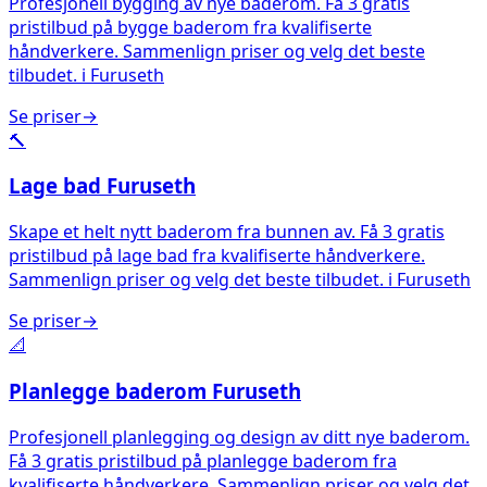
Profesjonell bygging av nye baderom. Få 3 gratis
pristilbud på bygge baderom fra kvalifiserte
håndverkere. Sammenlign priser og velg det beste
tilbudet.
i
Furuseth
Se priser
→
🔨
Lage bad
Furuseth
Skape et helt nytt baderom fra bunnen av. Få 3 gratis
pristilbud på lage bad fra kvalifiserte håndverkere.
Sammenlign priser og velg det beste tilbudet.
i
Furuseth
Se priser
→
📐
Planlegge baderom
Furuseth
Profesjonell planlegging og design av ditt nye baderom.
Få 3 gratis pristilbud på planlegge baderom fra
kvalifiserte håndverkere. Sammenlign priser og velg det