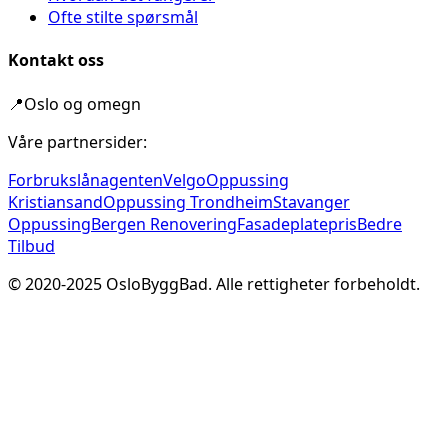
Ofte stilte spørsmål
Kontakt oss
📍
Oslo og omegn
Våre partnersider:
Forbrukslånagenten
Velgo
Oppussing
Kristiansand
Oppussing Trondheim
Stavanger
Oppussing
Bergen Renovering
Fasadeplatepris
Bedre
Tilbud
© 2020-
2025
OsloByggBad. Alle rettigheter forbeholdt.