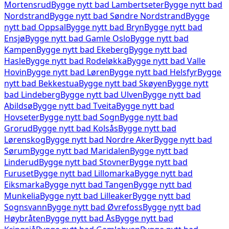
Mortensrud
Bygge nytt bad
Lambertseter
Bygge nytt bad
Nordstrand
Bygge nytt bad
Søndre Nordstrand
Bygge
nytt bad
Oppsal
Bygge nytt bad
Bryn
Bygge nytt bad
Ensjø
Bygge nytt bad
Gamle Oslo
Bygge nytt bad
Kampen
Bygge nytt bad
Ekeberg
Bygge nytt bad
Hasle
Bygge nytt bad
Rodeløkka
Bygge nytt bad
Valle
Hovin
Bygge nytt bad
Løren
Bygge nytt bad
Helsfyr
Bygge
nytt bad
Bekkestua
Bygge nytt bad
Skøyen
Bygge nytt
bad
Lindeberg
Bygge nytt bad
Ulven
Bygge nytt bad
Abildsø
Bygge nytt bad
Tveita
Bygge nytt bad
Hovseter
Bygge nytt bad
Sogn
Bygge nytt bad
Grorud
Bygge nytt bad
Kolsås
Bygge nytt bad
Lørenskog
Bygge nytt bad
Nordre Aker
Bygge nytt bad
Sørum
Bygge nytt bad
Maridalen
Bygge nytt bad
Linderud
Bygge nytt bad
Stovner
Bygge nytt bad
Furuset
Bygge nytt bad
Lillomarka
Bygge nytt bad
Eiksmarka
Bygge nytt bad
Tangen
Bygge nytt bad
Munkelia
Bygge nytt bad
Lilleaker
Bygge nytt bad
Sognsvann
Bygge nytt bad
Øvrefoss
Bygge nytt bad
Høybråten
Bygge nytt bad
Ås
Bygge nytt bad