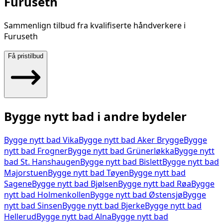
Furuseth
Sammenlign tilbud fra kvalifiserte håndverkere i
Furuseth
Få pristilbud
Bygge nytt bad
i andre bydeler
Bygge nytt bad
Vika
Bygge nytt bad
Aker Brygge
Bygge
nytt bad
Frogner
Bygge nytt bad
Grünerløkka
Bygge nytt
bad
St. Hanshaugen
Bygge nytt bad
Bislett
Bygge nytt bad
Majorstuen
Bygge nytt bad
Tøyen
Bygge nytt bad
Sagene
Bygge nytt bad
Bjølsen
Bygge nytt bad
Røa
Bygge
nytt bad
Holmenkollen
Bygge nytt bad
Østensjø
Bygge
nytt bad
Sinsen
Bygge nytt bad
Bjerke
Bygge nytt bad
Hellerud
Bygge nytt bad
Alna
Bygge nytt bad