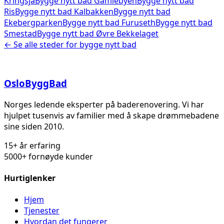
Kringsjå
Bygge nytt bad
Gamlebyen
Bygge nytt bad
Ris
Bygge nytt bad
Kalbakken
Bygge nytt bad
Ekebergparken
Bygge nytt bad
Furuseth
Bygge nytt bad
Smestad
Bygge nytt bad
Øvre Bekkelaget
← Se alle steder for
bygge nytt bad
Oslo
Bygg
Bad
Norges ledende eksperter på baderenovering. Vi har
hjulpet tusenvis av familier med å skape drømmebadene
sine siden 2010.
15+ år erfaring
5000+ fornøyde kunder
Hurtiglenker
Hjem
Tjenester
Hvordan det fungerer