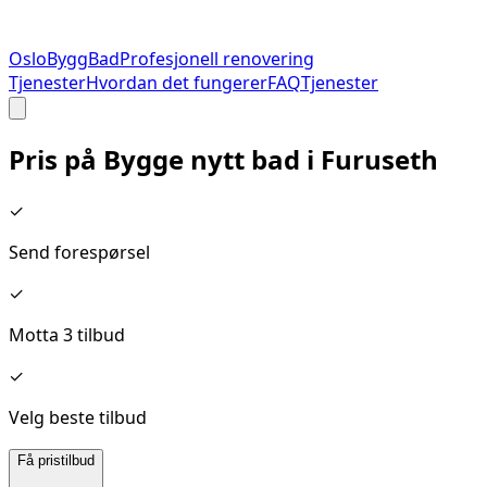
Oslo
Bygg
Bad
Profesjonell renovering
Tjenester
Hvordan det fungerer
FAQ
Tjenester
Pris på
Bygge nytt bad
i
Furuseth
✓
Send forespørsel
✓
Motta 3 tilbud
✓
Velg beste tilbud
Få pristilbud