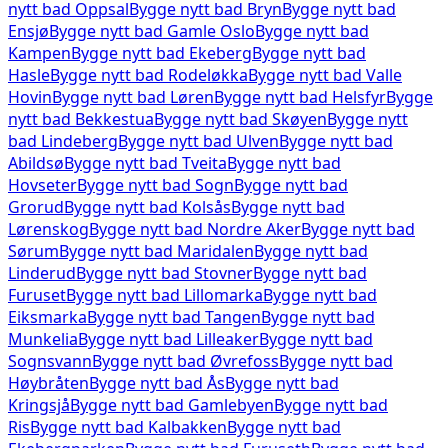
nytt bad
Oppsal
Bygge nytt bad
Bryn
Bygge nytt bad
Ensjø
Bygge nytt bad
Gamle Oslo
Bygge nytt bad
Kampen
Bygge nytt bad
Ekeberg
Bygge nytt bad
Hasle
Bygge nytt bad
Rodeløkka
Bygge nytt bad
Valle
Hovin
Bygge nytt bad
Løren
Bygge nytt bad
Helsfyr
Bygge
nytt bad
Bekkestua
Bygge nytt bad
Skøyen
Bygge nytt
bad
Lindeberg
Bygge nytt bad
Ulven
Bygge nytt bad
Abildsø
Bygge nytt bad
Tveita
Bygge nytt bad
Hovseter
Bygge nytt bad
Sogn
Bygge nytt bad
Grorud
Bygge nytt bad
Kolsås
Bygge nytt bad
Lørenskog
Bygge nytt bad
Nordre Aker
Bygge nytt bad
Sørum
Bygge nytt bad
Maridalen
Bygge nytt bad
Linderud
Bygge nytt bad
Stovner
Bygge nytt bad
Furuset
Bygge nytt bad
Lillomarka
Bygge nytt bad
Eiksmarka
Bygge nytt bad
Tangen
Bygge nytt bad
Munkelia
Bygge nytt bad
Lilleaker
Bygge nytt bad
Sognsvann
Bygge nytt bad
Øvrefoss
Bygge nytt bad
Høybråten
Bygge nytt bad
Ås
Bygge nytt bad
Kringsjå
Bygge nytt bad
Gamlebyen
Bygge nytt bad
Ris
Bygge nytt bad
Kalbakken
Bygge nytt bad