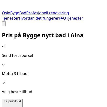
Oslo
Bygg
Bad
Profesjonell renovering
Tjenester
Hvordan det fungerer
FAQ
Tjenester
Pris på
Bygge nytt bad
i
Alna
✓
Send forespørsel
✓
Motta 3 tilbud
✓
Velg beste tilbud
Få pristilbud