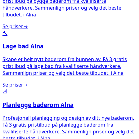
pristilbud på bygge baderom fra kvalifiserte
håndverkere. Sammenlign priser og velg det beste
tilbudet.
i
Alna
Se priser
→
🔨
Lage bad
Alna
Skape et helt nytt baderom fra bunnen av. Få 3 gratis
pristilbud på lage bad fra kvalifiserte håndverkere.
Sammenlign priser og velg det beste tilbudet.
i
Alna
Se priser
→
📐
Planlegge baderom
Alna
Profesjonell planlegging og design av ditt nye baderom.
Få 3 gratis pristilbud på planlegge baderom fra
kvalifiserte håndverkere. Sammenlign priser og velg det
beste tilbudet.
i
Alna