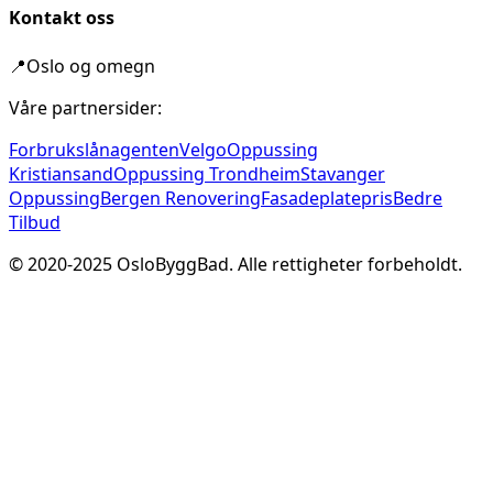
Kontakt oss
📍
Oslo og omegn
Våre partnersider:
Forbrukslånagenten
Velgo
Oppussing
Kristiansand
Oppussing Trondheim
Stavanger
Oppussing
Bergen Renovering
Fasadeplatepris
Bedre
Tilbud
© 2020-
2025
OsloByggBad. Alle rettigheter forbeholdt.