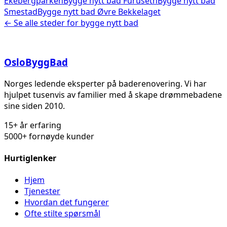
Ekebergparken
Bygge nytt bad
Furuseth
Bygge nytt bad
Smestad
Bygge nytt bad
Øvre Bekkelaget
← Se alle steder for
bygge nytt bad
Oslo
Bygg
Bad
Norges ledende eksperter på baderenovering. Vi har
hjulpet tusenvis av familier med å skape drømmebadene
sine siden 2010.
15+ år erfaring
5000+ fornøyde kunder
Hurtiglenker
Hjem
Tjenester
Hvordan det fungerer
Ofte stilte spørsmål