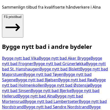
Sammenlign tilbud fra kvalifiserte håndverkere i
Alna
Få pristilbud
Bygge nytt bad
i andre bydeler
Bygge nytt bad
Vika
Bygge nytt bad
Aker Brygge
Bygge
nytt bad
Frogner
Bygge nytt bad
Grünerløkka
Bygge nytt
bad
St. Hanshaugen
Bygge nytt bad
Bislett
Bygge nytt bad
Majorstuen
Bygge nytt bad
Tøyen
Bygge nytt bad
Sagene
Bygge nytt bad
Bjølsen
Bygge nytt bad
Røa
Bygge
nytt bad
Holmenkollen
Bygge nytt bad
Østensjø
Bygge
nytt bad
Sinsen
Bygge nytt bad
Bjerke
Bygge nytt bad
Hellerud
Bygge nytt bad
Alna
Bygge nytt bad
Mortensrud
Bygge nytt bad
Lambertseter
Bygge nytt bad
Nordstrand
Bygge nytt bad
Søndre Nordstrand
Bygge