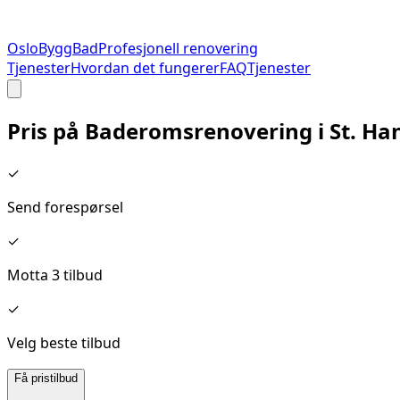
Oslo
Bygg
Bad
Profesjonell renovering
Tjenester
Hvordan det fungerer
FAQ
Tjenester
Pris på
Baderomsrenovering
i
St. H
✓
Send forespørsel
✓
Motta 3 tilbud
✓
Velg beste tilbud
Få pristilbud