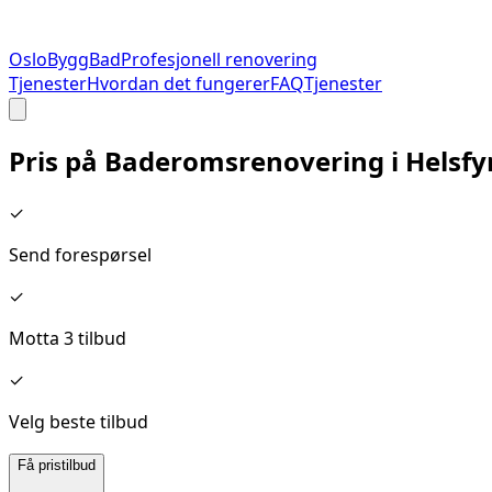
Oslo
Bygg
Bad
Profesjonell renovering
Tjenester
Hvordan det fungerer
FAQ
Tjenester
Pris på
Baderomsrenovering
i
Helsfy
✓
Send forespørsel
✓
Motta 3 tilbud
✓
Velg beste tilbud
Få pristilbud