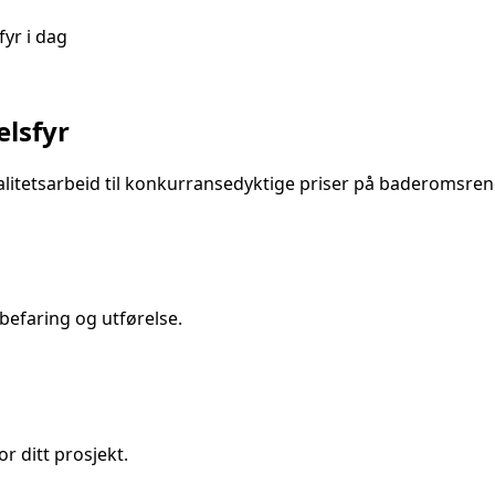
fyr
i dag
elsfyr
litetsarbeid til konkurransedyktige priser på
baderomsren
befaring og utførelse.
r ditt prosjekt.