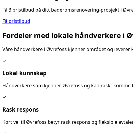
Få 3 pristilbud på ditt
baderomsrenovering
-prosjekt i
Øvr
Få pristilbud
Fordeler med lokale håndverkere i
Ø
Våre håndverkere i
Øvrefoss
kjenner området og leverer k
✓
Lokal kunnskap
Håndverkere som kjenner
Øvrefoss
og kan raskt komme ti
✓
Rask respons
Kort vei til
Øvrefoss
betyr rask respons og fleksible avtaler