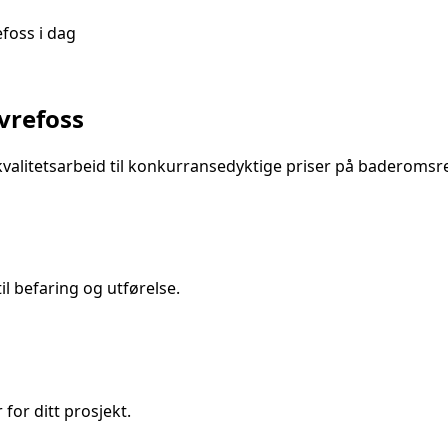
efoss
i dag
vrefoss
valitetsarbeid til konkurransedyktige priser på
baderomsre
l befaring og utførelse.
 for ditt prosjekt.