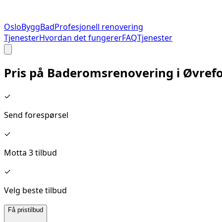
Oslo
Bygg
Bad
Profesjonell renovering
Tjenester
Hvordan det fungerer
FAQ
Tjenester
Pris på
Baderomsrenovering
i
Øvref
✓
Send forespørsel
✓
Motta 3 tilbud
✓
Velg beste tilbud
Få pristilbud