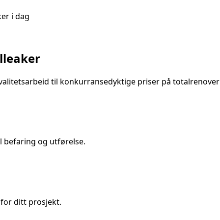
ker
i dag
illeaker
alitetsarbeid til konkurransedyktige priser på
totalrenover
 befaring og utførelse.
for ditt prosjekt.