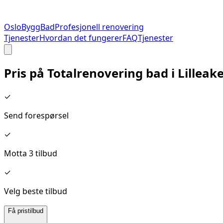
Oslo
Bygg
Bad
Profesjonell renovering
Tjenester
Hvordan det fungerer
FAQ
Tjenester
Pris på
Totalrenovering bad
i
Lilleak
✓
Send forespørsel
✓
Motta 3 tilbud
✓
Velg beste tilbud
Få pristilbud