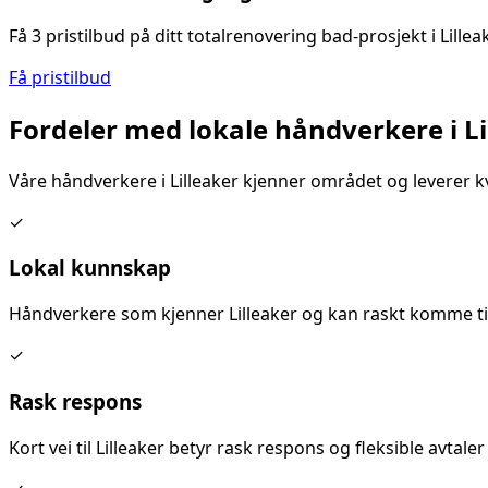
Få 3 pristilbud på ditt
totalrenovering bad
-prosjekt i
Lillea
Få pristilbud
Fordeler med lokale håndverkere i
L
Våre håndverkere i
Lilleaker
kjenner området og leverer kv
✓
Lokal kunnskap
Håndverkere som kjenner
Lilleaker
og kan raskt komme til
✓
Rask respons
Kort vei til
Lilleaker
betyr rask respons og fleksible avtaler 