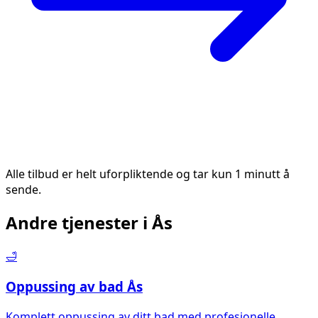
Alle tilbud er helt uforpliktende og tar kun 1 minutt å
sende.
Andre tjenester i
Ås
🛁
Oppussing av bad
Ås
Komplett oppussing av ditt bad med profesjonelle