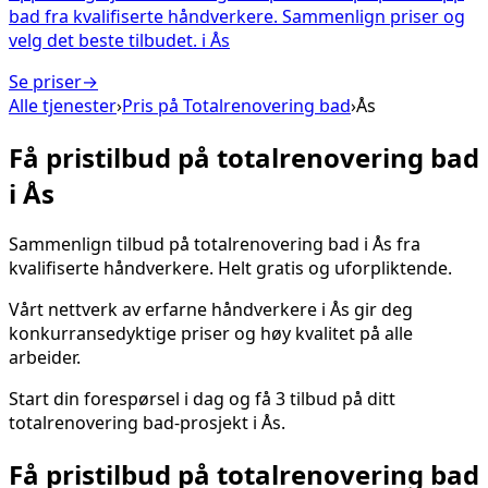
bad fra kvalifiserte håndverkere. Sammenlign priser og
velg det beste tilbudet.
i
Ås
Se priser
→
Alle tjenester
›
Pris på
Totalrenovering bad
›
Ås
Få pristilbud på
totalrenovering bad
i
Ås
Sammenlign tilbud på
totalrenovering bad
i
Ås
fra
kvalifiserte håndverkere. Helt gratis og uforpliktende.
Vårt nettverk av erfarne håndverkere i
Ås
gir deg
konkurransedyktige priser og høy kvalitet på alle
arbeider.
Start din forespørsel i dag og få 3 tilbud på ditt
totalrenovering bad
-prosjekt i
Ås
.
Få pristilbud på
totalrenovering bad