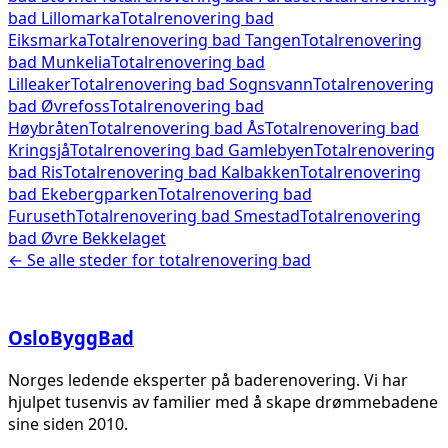
bad
Lillomarka
Totalrenovering bad
Eiksmarka
Totalrenovering bad
Tangen
Totalrenovering
bad
Munkelia
Totalrenovering bad
Lilleaker
Totalrenovering bad
Sognsvann
Totalrenovering
bad
Øvrefoss
Totalrenovering bad
Høybråten
Totalrenovering bad
Ås
Totalrenovering bad
Kringsjå
Totalrenovering bad
Gamlebyen
Totalrenovering
bad
Ris
Totalrenovering bad
Kalbakken
Totalrenovering
bad
Ekebergparken
Totalrenovering bad
Furuseth
Totalrenovering bad
Smestad
Totalrenovering
bad
Øvre Bekkelaget
← Se alle steder for
totalrenovering bad
Oslo
Bygg
Bad
Norges ledende eksperter på baderenovering. Vi har
hjulpet tusenvis av familier med å skape drømmebadene
sine siden 2010.