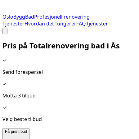
Oslo
Bygg
Bad
Profesjonell renovering
Tjenester
Hvordan det fungerer
FAQ
Tjenester
Pris på
Totalrenovering bad
i
Ås
✓
Send forespørsel
✓
Motta 3 tilbud
✓
Velg beste tilbud
Få pristilbud