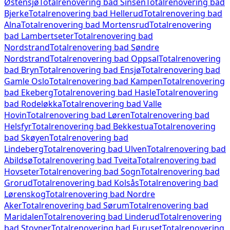
Østensjø
Totalrenovering bad
Sinsen
Totalrenovering bad
Bjerke
Totalrenovering bad
Hellerud
Totalrenovering bad
Alna
Totalrenovering bad
Mortensrud
Totalrenovering
bad
Lambertseter
Totalrenovering bad
Nordstrand
Totalrenovering bad
Søndre
Nordstrand
Totalrenovering bad
Oppsal
Totalrenovering
bad
Bryn
Totalrenovering bad
Ensjø
Totalrenovering bad
Gamle Oslo
Totalrenovering bad
Kampen
Totalrenovering
bad
Ekeberg
Totalrenovering bad
Hasle
Totalrenovering
bad
Rodeløkka
Totalrenovering bad
Valle
Hovin
Totalrenovering bad
Løren
Totalrenovering bad
Helsfyr
Totalrenovering bad
Bekkestua
Totalrenovering
bad
Skøyen
Totalrenovering bad
Lindeberg
Totalrenovering bad
Ulven
Totalrenovering bad
Abildsø
Totalrenovering bad
Tveita
Totalrenovering bad
Hovseter
Totalrenovering bad
Sogn
Totalrenovering bad
Grorud
Totalrenovering bad
Kolsås
Totalrenovering bad
Lørenskog
Totalrenovering bad
Nordre
Aker
Totalrenovering bad
Sørum
Totalrenovering bad
Maridalen
Totalrenovering bad
Linderud
Totalrenovering
bad
Stovner
Totalrenovering bad
Furuset
Totalrenovering