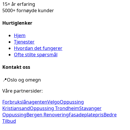
15+ år erfaring
5000+ fornøyde kunder
Hurtiglenker
Hjem
Tjenester
Hvordan det fungerer
Ofte stilte spørsmål
Kontakt oss
📍
Oslo og omegn
Våre partnersider:
Forbrukslånagenten
Velgo
Oppussing
Kristiansand
Oppussing Trondheim
Stavanger
Oppussing
Bergen Renovering
Fasadeplatepris
Bedre
Tilbud