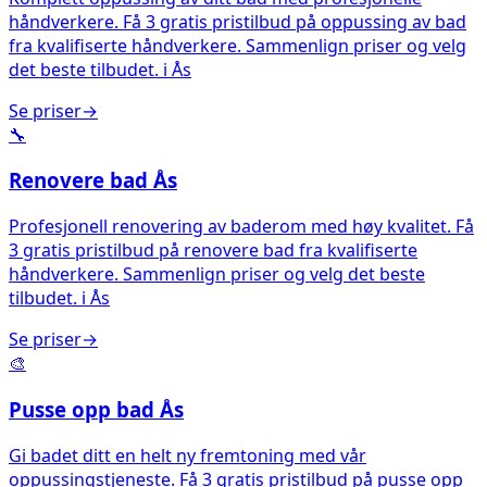
håndverkere. Få 3 gratis pristilbud på oppussing av bad
fra kvalifiserte håndverkere. Sammenlign priser og velg
det beste tilbudet.
i
Ås
Se priser
→
🔧
Renovere bad
Ås
Profesjonell renovering av baderom med høy kvalitet. Få
3 gratis pristilbud på renovere bad fra kvalifiserte
håndverkere. Sammenlign priser og velg det beste
tilbudet.
i
Ås
Se priser
→
🎨
Pusse opp bad
Ås
Gi badet ditt en helt ny fremtoning med vår
oppussingstjeneste. Få 3 gratis pristilbud på pusse opp