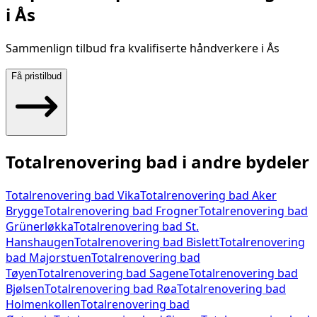
i
Ås
Sammenlign tilbud fra kvalifiserte håndverkere i
Ås
Få pristilbud
Totalrenovering bad
i andre bydeler
Totalrenovering bad
Vika
Totalrenovering bad
Aker
Brygge
Totalrenovering bad
Frogner
Totalrenovering bad
Grünerløkka
Totalrenovering bad
St.
Hanshaugen
Totalrenovering bad
Bislett
Totalrenovering
bad
Majorstuen
Totalrenovering bad
Tøyen
Totalrenovering bad
Sagene
Totalrenovering bad
Bjølsen
Totalrenovering bad
Røa
Totalrenovering bad
Holmenkollen
Totalrenovering bad