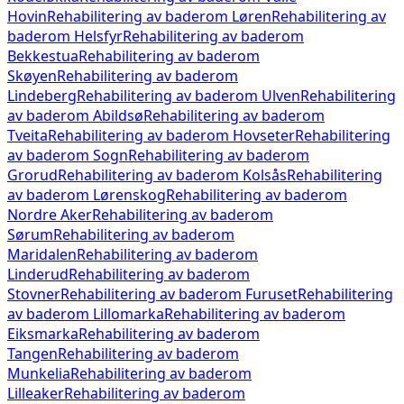
Hovin
Rehabilitering av baderom
Løren
Rehabilitering av
baderom
Helsfyr
Rehabilitering av baderom
Bekkestua
Rehabilitering av baderom
Skøyen
Rehabilitering av baderom
Lindeberg
Rehabilitering av baderom
Ulven
Rehabilitering
av baderom
Abildsø
Rehabilitering av baderom
Tveita
Rehabilitering av baderom
Hovseter
Rehabilitering
av baderom
Sogn
Rehabilitering av baderom
Grorud
Rehabilitering av baderom
Kolsås
Rehabilitering
av baderom
Lørenskog
Rehabilitering av baderom
Nordre Aker
Rehabilitering av baderom
Sørum
Rehabilitering av baderom
Maridalen
Rehabilitering av baderom
Linderud
Rehabilitering av baderom
Stovner
Rehabilitering av baderom
Furuset
Rehabilitering
av baderom
Lillomarka
Rehabilitering av baderom
Eiksmarka
Rehabilitering av baderom
Tangen
Rehabilitering av baderom
Munkelia
Rehabilitering av baderom
Lilleaker
Rehabilitering av baderom