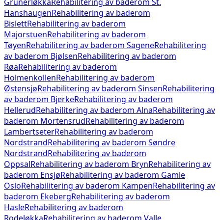
Grünerløkka
Rehabilitering av baderom
St.
Hanshaugen
Rehabilitering av baderom
Bislett
Rehabilitering av baderom
Majorstuen
Rehabilitering av baderom
Tøyen
Rehabilitering av baderom
Sagene
Rehabilitering
av baderom
Bjølsen
Rehabilitering av baderom
Røa
Rehabilitering av baderom
Holmenkollen
Rehabilitering av baderom
Østensjø
Rehabilitering av baderom
Sinsen
Rehabilitering
av baderom
Bjerke
Rehabilitering av baderom
Hellerud
Rehabilitering av baderom
Alna
Rehabilitering av
baderom
Mortensrud
Rehabilitering av baderom
Lambertseter
Rehabilitering av baderom
Nordstrand
Rehabilitering av baderom
Søndre
Nordstrand
Rehabilitering av baderom
Oppsal
Rehabilitering av baderom
Bryn
Rehabilitering av
baderom
Ensjø
Rehabilitering av baderom
Gamle
Oslo
Rehabilitering av baderom
Kampen
Rehabilitering av
baderom
Ekeberg
Rehabilitering av baderom
Hasle
Rehabilitering av baderom
Rodeløkka
Rehabilitering av baderom
Valle