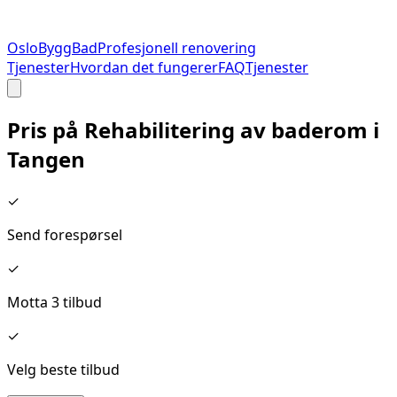
Oslo
Bygg
Bad
Profesjonell renovering
Tjenester
Hvordan det fungerer
FAQ
Tjenester
Pris på
Rehabilitering av baderom
i
Tangen
✓
Send forespørsel
✓
Motta 3 tilbud
✓
Velg beste tilbud