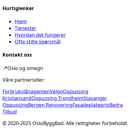
Hurtiglenker
Hjem
Tjenester
Hvordan det fungerer
Ofte stilte spørsmål
Kontakt oss
📍
Oslo og omegn
Våre partnersider:
Forbrukslånagenten
Velgo
Oppussing
Kristiansand
Oppussing Trondheim
Stavanger
Oppussing
Bergen Renovering
Fasadeplatepris
Bedre
Tilbud
© 2020-
2025
OsloByggBad. Alle rettigheter forbeholdt.