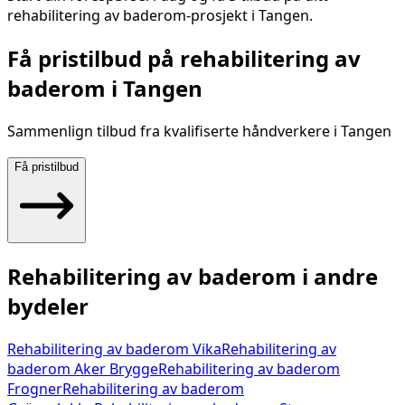
rehabilitering av baderom
-prosjekt i
Tangen
.
Få pristilbud på
rehabilitering av
baderom
i
Tangen
Sammenlign tilbud fra kvalifiserte håndverkere i
Tangen
Få pristilbud
Rehabilitering av baderom
i andre
bydeler
Rehabilitering av baderom
Vika
Rehabilitering av
baderom
Aker Brygge
Rehabilitering av baderom
Frogner
Rehabilitering av baderom