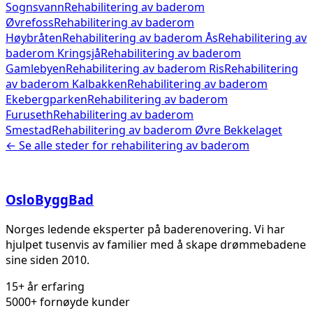
Sognsvann
Rehabilitering av baderom
Øvrefoss
Rehabilitering av baderom
Høybråten
Rehabilitering av baderom
Ås
Rehabilitering av
baderom
Kringsjå
Rehabilitering av baderom
Gamlebyen
Rehabilitering av baderom
Ris
Rehabilitering
av baderom
Kalbakken
Rehabilitering av baderom
Ekebergparken
Rehabilitering av baderom
Furuseth
Rehabilitering av baderom
Smestad
Rehabilitering av baderom
Øvre Bekkelaget
← Se alle steder for
rehabilitering av baderom
Oslo
Bygg
Bad
Norges ledende eksperter på baderenovering. Vi har
hjulpet tusenvis av familier med å skape drømmebadene
sine siden 2010.
15+ år erfaring
5000+ fornøyde kunder