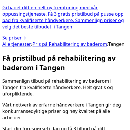
Gi badet ditt en helt ny fremtoning med vår
oppussingstjeneste. Få 3 gratis pristilbud på pusse opp
bad fra kvalifiserte håndverkere. Sammenlign priser og
velg det beste tilbudet.
i
Tangen
Se priser
→
Alle tjenester
›
Pris på
Rehabilitering av baderom
›
Tangen
Få pristilbud på
rehabilitering av
baderom
i
Tangen
Sammenlign tilbud på
rehabilitering av baderom
i
Tangen
fra kvalifiserte håndverkere. Helt gratis og
uforpliktende.
Vårt nettverk av erfarne håndverkere i
Tangen
gir deg
konkurransedyktige priser og høy kvalitet på alle
arbeider.
Start din forespørsel i dag og få 3 tilbud på ditt