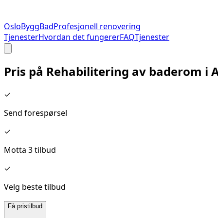
Oslo
Bygg
Bad
Profesjonell renovering
Tjenester
Hvordan det fungerer
FAQ
Tjenester
Pris på
Rehabilitering av baderom
i
A
✓
Send forespørsel
✓
Motta 3 tilbud
✓
Velg beste tilbud
Få pristilbud