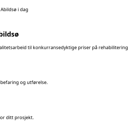
i
Abildsø
i dag
bildsø
litetsarbeid til konkurransedyktige priser på
rehabiliterin
befaring og utførelse.
or ditt prosjekt.