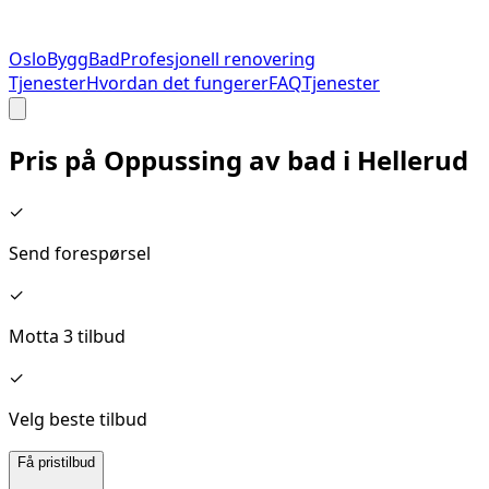
Oslo
Bygg
Bad
Profesjonell renovering
Tjenester
Hvordan det fungerer
FAQ
Tjenester
Pris på
Oppussing av bad
i
Hellerud
✓
Send forespørsel
✓
Motta 3 tilbud
✓
Velg beste tilbud
Få pristilbud