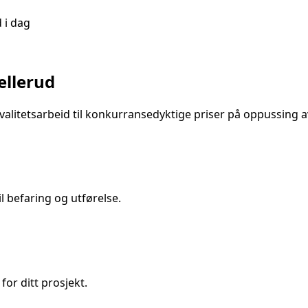
d
i dag
ellerud
alitetsarbeid til konkurransedyktige priser på
oppussing a
 befaring og utførelse.
for ditt prosjekt.