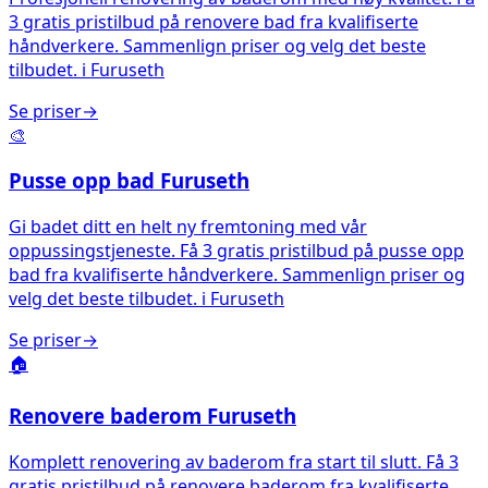
3 gratis pristilbud på renovere bad fra kvalifiserte
håndverkere. Sammenlign priser og velg det beste
tilbudet.
i
Furuseth
Se priser
→
🎨
Pusse opp bad
Furuseth
Gi badet ditt en helt ny fremtoning med vår
oppussingstjeneste. Få 3 gratis pristilbud på pusse opp
bad fra kvalifiserte håndverkere. Sammenlign priser og
velg det beste tilbudet.
i
Furuseth
Se priser
→
🏠
Renovere baderom
Furuseth
Komplett renovering av baderom fra start til slutt. Få 3
gratis pristilbud på renovere baderom fra kvalifiserte