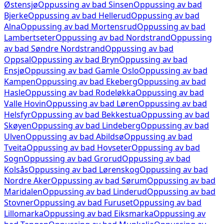
Østensjø
Oppussing av bad
Sinsen
Oppussing av bad
Bjerke
Oppussing av bad
Hellerud
Oppussing av bad
Alna
Oppussing av bad
Mortensrud
Oppussing av bad
Lambertseter
Oppussing av bad
Nordstrand
Oppussing
av bad
Søndre Nordstrand
Oppussing av bad
Oppsal
Oppussing av bad
Bryn
Oppussing av bad
Ensjø
Oppussing av bad
Gamle Oslo
Oppussing av bad
Kampen
Oppussing av bad
Ekeberg
Oppussing av bad
Hasle
Oppussing av bad
Rodeløkka
Oppussing av bad
Valle Hovin
Oppussing av bad
Løren
Oppussing av bad
Helsfyr
Oppussing av bad
Bekkestua
Oppussing av bad
Skøyen
Oppussing av bad
Lindeberg
Oppussing av bad
Ulven
Oppussing av bad
Abildsø
Oppussing av bad
Tveita
Oppussing av bad
Hovseter
Oppussing av bad
Sogn
Oppussing av bad
Grorud
Oppussing av bad
Kolsås
Oppussing av bad
Lørenskog
Oppussing av bad
Nordre Aker
Oppussing av bad
Sørum
Oppussing av bad
Maridalen
Oppussing av bad
Linderud
Oppussing av bad
Stovner
Oppussing av bad
Furuset
Oppussing av bad
Lillomarka
Oppussing av bad
Eiksmarka
Oppussing av