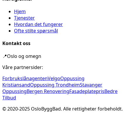
Hjem
Tjenester
Hvordan det fungerer
Ofte stilte spørsmål
Kontakt oss
📍
Oslo og omegn
Våre partnersider:
Forbrukslånagenten
Velgo
Oppussing
Kristiansand
Oppussing Trondheim
Stavanger
Oppussing
Bergen Renovering
Fasadeplatepris
Bedre
Tilbud
© 2020-
2025
OsloByggBad. Alle rettigheter forbeholdt.