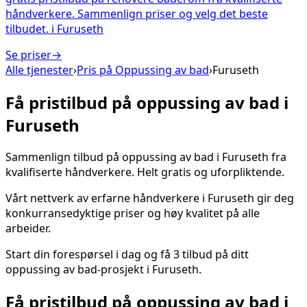
håndverkere. Sammenlign priser og velg det beste
tilbudet.
i
Furuseth
Se priser
→
Alle tjenester
›
Pris på
Oppussing av bad
›
Furuseth
Få pristilbud på
oppussing av bad
i
Furuseth
Sammenlign tilbud på
oppussing av bad
i
Furuseth
fra
kvalifiserte håndverkere. Helt gratis og uforpliktende.
Vårt nettverk av erfarne håndverkere i
Furuseth
gir deg
konkurransedyktige priser og høy kvalitet på alle
arbeider.
Start din forespørsel i dag og få 3 tilbud på ditt
oppussing av bad
-prosjekt i
Furuseth
.
Få pristilbud på
oppussing av bad
i