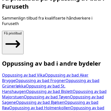
Furuseth
Sammenlign tilbud fra kvalifiserte håndverkere i
Furuseth
Få pristilbud
Oppussing av bad
i andre bydeler
Oppussing av bad
Vika
Oppussing av bad
Aker
Brygge
Oppussing av bad
Frogner
Oppussing av bad
Grünerløkka
Oppussing av bad
St.
Hanshaugen
Oppussing av bad
Bislett
Oppussing av bad
Majorstuen
Oppussing av bad
Tøyen
Oppussing av bad
Sagene
Oppussing av bad
Bjølsen
Oppussing av bad
Røa
Oppussing av bad
Holmenkollen
Oppussing av bad