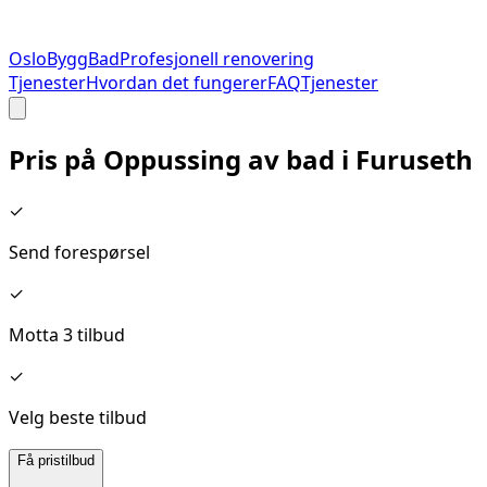
Oslo
Bygg
Bad
Profesjonell renovering
Tjenester
Hvordan det fungerer
FAQ
Tjenester
Pris på
Oppussing av bad
i
Furuseth
✓
Send forespørsel
✓
Motta 3 tilbud
✓
Velg beste tilbud
Få pristilbud