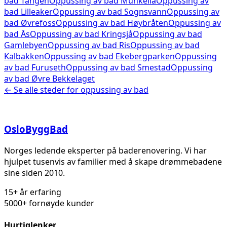
bad
Tangen
Oppussing av bad
Munkelia
Oppussing av
bad
Lilleaker
Oppussing av bad
Sognsvann
Oppussing av
bad
Øvrefoss
Oppussing av bad
Høybråten
Oppussing av
bad
Ås
Oppussing av bad
Kringsjå
Oppussing av bad
Gamlebyen
Oppussing av bad
Ris
Oppussing av bad
Kalbakken
Oppussing av bad
Ekebergparken
Oppussing
av bad
Furuseth
Oppussing av bad
Smestad
Oppussing
av bad
Øvre Bekkelaget
← Se alle steder for
oppussing av bad
Oslo
Bygg
Bad
Norges ledende eksperter på baderenovering. Vi har
hjulpet tusenvis av familier med å skape drømmebadene
sine siden 2010.
15+ år erfaring
5000+ fornøyde kunder
Hurtiglenker