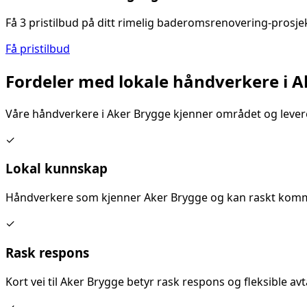
Få 3 pristilbud på ditt
rimelig baderomsrenovering
-prosje
Få pristilbud
Fordeler med lokale håndverkere i
A
Våre håndverkere i
Aker Brygge
kjenner området og levere
✓
Lokal kunnskap
Håndverkere som kjenner
Aker Brygge
og kan raskt komme
✓
Rask respons
Kort vei til
Aker Brygge
betyr rask respons og fleksible avta