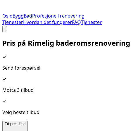
Oslo
Bygg
Bad
Profesjonell renovering
Tjenester
Hvordan det fungerer
FAQ
Tjenester
Pris på
Rimelig baderomsrenovering
✓
Send forespørsel
✓
Motta 3 tilbud
✓
Velg beste tilbud
Få pristilbud