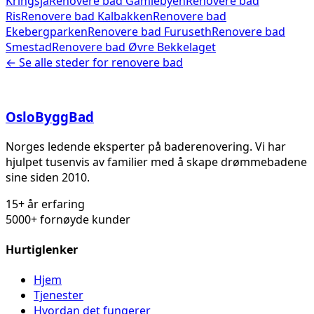
Kringsjå
Renovere bad
Gamlebyen
Renovere bad
Ris
Renovere bad
Kalbakken
Renovere bad
Ekebergparken
Renovere bad
Furuseth
Renovere bad
Smestad
Renovere bad
Øvre Bekkelaget
← Se alle steder for
renovere bad
Oslo
Bygg
Bad
Norges ledende eksperter på baderenovering. Vi har
hjulpet tusenvis av familier med å skape drømmebadene
sine siden 2010.
15+ år erfaring
5000+ fornøyde kunder
Hurtiglenker
Hjem
Tjenester
Hvordan det fungerer