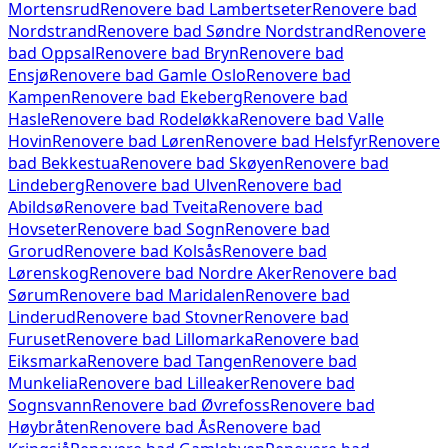
Mortensrud
Renovere bad
Lambertseter
Renovere bad
Nordstrand
Renovere bad
Søndre Nordstrand
Renovere
bad
Oppsal
Renovere bad
Bryn
Renovere bad
Ensjø
Renovere bad
Gamle Oslo
Renovere bad
Kampen
Renovere bad
Ekeberg
Renovere bad
Hasle
Renovere bad
Rodeløkka
Renovere bad
Valle
Hovin
Renovere bad
Løren
Renovere bad
Helsfyr
Renovere
bad
Bekkestua
Renovere bad
Skøyen
Renovere bad
Lindeberg
Renovere bad
Ulven
Renovere bad
Abildsø
Renovere bad
Tveita
Renovere bad
Hovseter
Renovere bad
Sogn
Renovere bad
Grorud
Renovere bad
Kolsås
Renovere bad
Lørenskog
Renovere bad
Nordre Aker
Renovere bad
Sørum
Renovere bad
Maridalen
Renovere bad
Linderud
Renovere bad
Stovner
Renovere bad
Furuset
Renovere bad
Lillomarka
Renovere bad
Eiksmarka
Renovere bad
Tangen
Renovere bad
Munkelia
Renovere bad
Lilleaker
Renovere bad
Sognsvann
Renovere bad
Øvrefoss
Renovere bad
Høybråten
Renovere bad
Ås
Renovere bad