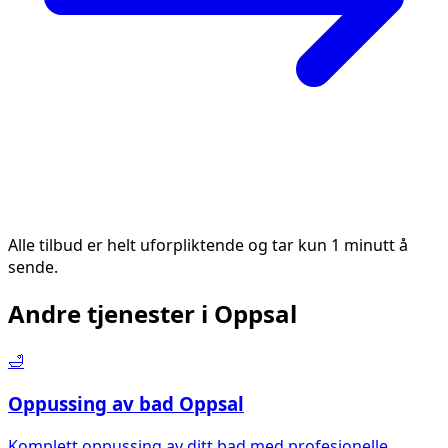
Alle tilbud er helt uforpliktende og tar kun 1 minutt å
sende.
Andre tjenester i
Oppsal
🛁
Oppussing av bad
Oppsal
Komplett oppussing av ditt bad med profesjonelle