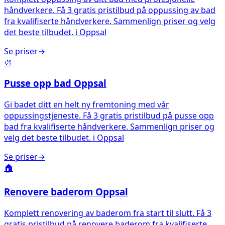
håndverkere. Få 3 gratis pristilbud på oppussing av bad
fra kvalifiserte håndverkere. Sammenlign priser og velg
det beste tilbudet.
i
Oppsal
Se priser
→
🎨
Pusse opp bad
Oppsal
Gi badet ditt en helt ny fremtoning med vår
oppussingstjeneste. Få 3 gratis pristilbud på pusse opp
bad fra kvalifiserte håndverkere. Sammenlign priser og
velg det beste tilbudet.
i
Oppsal
Se priser
→
🏠
Renovere baderom
Oppsal
Komplett renovering av baderom fra start til slutt. Få 3
gratis pristilbud på renovere baderom fra kvalifiserte