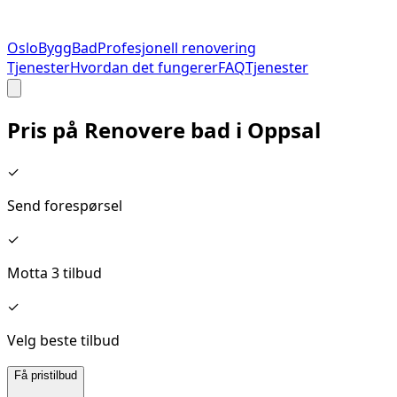
Oslo
Bygg
Bad
Profesjonell renovering
Tjenester
Hvordan det fungerer
FAQ
Tjenester
Pris på
Renovere bad
i
Oppsal
✓
Send forespørsel
✓
Motta 3 tilbud
✓
Velg beste tilbud
Få pristilbud