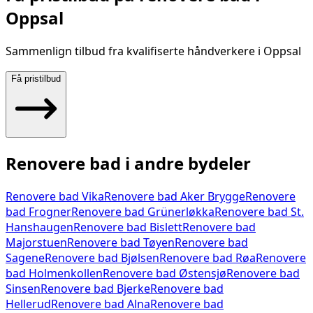
Oppsal
Sammenlign tilbud fra kvalifiserte håndverkere i
Oppsal
Få pristilbud
Renovere bad
i andre bydeler
Renovere bad
Vika
Renovere bad
Aker Brygge
Renovere
bad
Frogner
Renovere bad
Grünerløkka
Renovere bad
St.
Hanshaugen
Renovere bad
Bislett
Renovere bad
Majorstuen
Renovere bad
Tøyen
Renovere bad
Sagene
Renovere bad
Bjølsen
Renovere bad
Røa
Renovere
bad
Holmenkollen
Renovere bad
Østensjø
Renovere bad
Sinsen
Renovere bad
Bjerke
Renovere bad
Hellerud
Renovere bad
Alna
Renovere bad