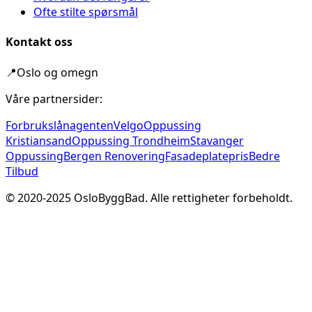
Ofte stilte spørsmål
Kontakt oss
📍
Oslo og omegn
Våre partnersider:
Forbrukslånagenten
Velgo
Oppussing
Kristiansand
Oppussing Trondheim
Stavanger
Oppussing
Bergen Renovering
Fasadeplatepris
Bedre
Tilbud
© 2020-
2025
OsloByggBad. Alle rettigheter forbeholdt.