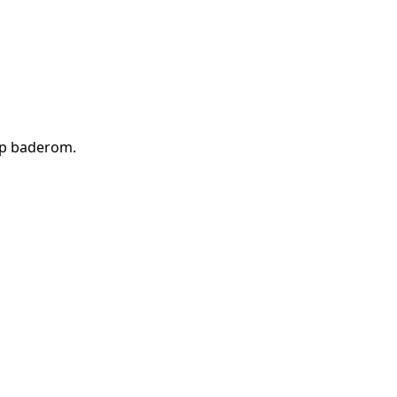
pp baderom
.