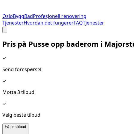
Oslo
Bygg
Bad
Profesjonell renovering
Tjenester
Hvordan det fungerer
FAQ
Tjenester
Pris på
Pusse opp baderom
i
Majorst
✓
Send forespørsel
✓
Motta 3 tilbud
✓
Velg beste tilbud
Få pristilbud