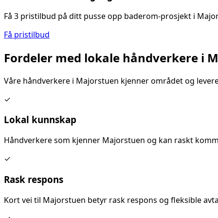
Få 3 pristilbud på ditt
pusse opp baderom
-prosjekt i
Majo
Få pristilbud
Fordeler med lokale håndverkere i
M
Våre håndverkere i
Majorstuen
kjenner området og leverer
✓
Lokal kunnskap
Håndverkere som kjenner
Majorstuen
og kan raskt komme 
✓
Rask respons
Kort vei til
Majorstuen
betyr rask respons og fleksible avtal