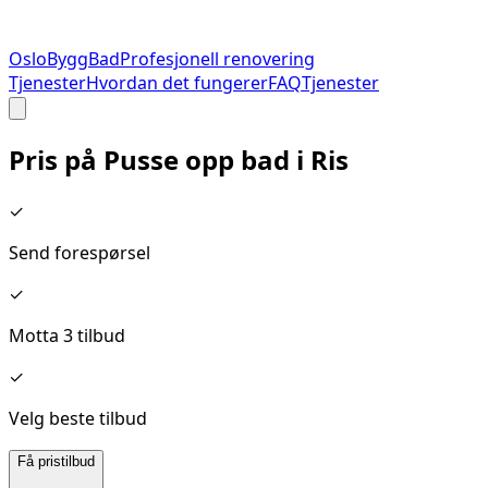
Oslo
Bygg
Bad
Profesjonell renovering
Tjenester
Hvordan det fungerer
FAQ
Tjenester
Pris på
Pusse opp bad
i
Ris
✓
Send forespørsel
✓
Motta 3 tilbud
✓
Velg beste tilbud
Få pristilbud