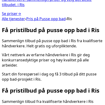
tilbudet.
i
Ris
Se priser
→
Alle tjenester
›
Pris på
Pusse opp bad
›
Ris
Få pristilbud på
pusse opp bad
i
Ris
Sammenlign tilbud på
pusse opp bad
i
Ris
fra kvalifiserte
håndverkere. Helt gratis og uforpliktende.
Vårt nettverk av erfarne håndverkere i
Ris
gir deg
konkurransedyktige priser og høy kvalitet på alle
arbeider.
Start din forespørsel i dag og få 3 tilbud på ditt
pusse
opp bad
-prosjekt i
Ris
.
Få pristilbud på
pusse opp bad
i
Ris
Sammenlign tilbud fra kvalifiserte håndverkere i
Ris