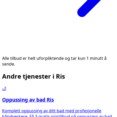
Alle tilbud er helt uforpliktende og tar kun 1 minutt å
sende.
Andre tjenester i
Ris
🛁
Oppussing av bad
Ris
Komplett oppussing av ditt bad med profesjonelle
håndverkere. Få 3 gratis pristilbud på oppussing av bad