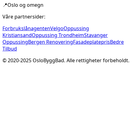
📍
Oslo og omegn
Våre partnersider:
Forbrukslånagenten
Velgo
Oppussing
Kristiansand
Oppussing Trondheim
Stavanger
Oppussing
Bergen Renovering
Fasadeplatepris
Bedre
Tilbud
© 2020-
2025
OsloByggBad. Alle rettigheter forbeholdt.