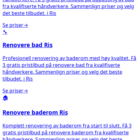
fra kvalifiserte håndverkere. Sammenlign priser og velg
det beste tilbudet.
i
Ris
Se priser
→
🔧
Renovere bad
Ris
Profesjonell renovering av baderom med høy kvalitet. Få
3 gratis pristilbud på renovere bad fra kvalifiserte
håndverkere. Sammenlign priser og velg det beste
tilbudet.
i
Ris
Se priser
→
🏠
Renovere baderom
Ris
Komplett renovering av baderom fra start til slutt. Få 3
gratis pristilbud på renovere baderom fra kvalifiserte
håndverkere. Sammenlign priser og velg det beste