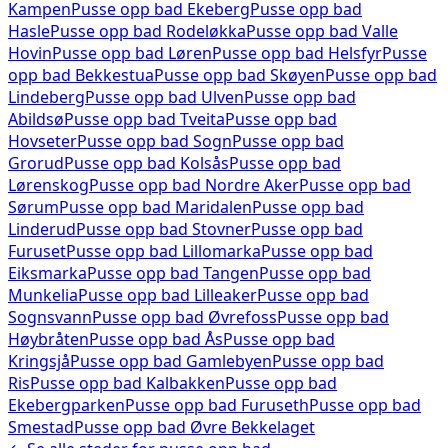
Kampen
Pusse opp bad
Ekeberg
Pusse opp bad
Hasle
Pusse opp bad
Rodeløkka
Pusse opp bad
Valle
Hovin
Pusse opp bad
Løren
Pusse opp bad
Helsfyr
Pusse
opp bad
Bekkestua
Pusse opp bad
Skøyen
Pusse opp bad
Lindeberg
Pusse opp bad
Ulven
Pusse opp bad
Abildsø
Pusse opp bad
Tveita
Pusse opp bad
Hovseter
Pusse opp bad
Sogn
Pusse opp bad
Grorud
Pusse opp bad
Kolsås
Pusse opp bad
Lørenskog
Pusse opp bad
Nordre Aker
Pusse opp bad
Sørum
Pusse opp bad
Maridalen
Pusse opp bad
Linderud
Pusse opp bad
Stovner
Pusse opp bad
Furuset
Pusse opp bad
Lillomarka
Pusse opp bad
Eiksmarka
Pusse opp bad
Tangen
Pusse opp bad
Munkelia
Pusse opp bad
Lilleaker
Pusse opp bad
Sognsvann
Pusse opp bad
Øvrefoss
Pusse opp bad
Høybråten
Pusse opp bad
Ås
Pusse opp bad
Kringsjå
Pusse opp bad
Gamlebyen
Pusse opp bad
Ris
Pusse opp bad
Kalbakken
Pusse opp bad
Ekebergparken
Pusse opp bad
Furuseth
Pusse opp bad
Smestad
Pusse opp bad
Øvre Bekkelaget