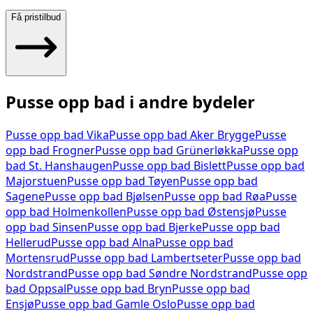
Få pristilbud
Pusse opp bad
i andre bydeler
Pusse opp bad
Vika
Pusse opp bad
Aker Brygge
Pusse
opp bad
Frogner
Pusse opp bad
Grünerløkka
Pusse opp
bad
St. Hanshaugen
Pusse opp bad
Bislett
Pusse opp bad
Majorstuen
Pusse opp bad
Tøyen
Pusse opp bad
Sagene
Pusse opp bad
Bjølsen
Pusse opp bad
Røa
Pusse
opp bad
Holmenkollen
Pusse opp bad
Østensjø
Pusse
opp bad
Sinsen
Pusse opp bad
Bjerke
Pusse opp bad
Hellerud
Pusse opp bad
Alna
Pusse opp bad
Mortensrud
Pusse opp bad
Lambertseter
Pusse opp bad
Nordstrand
Pusse opp bad
Søndre Nordstrand
Pusse opp
bad
Oppsal
Pusse opp bad
Bryn
Pusse opp bad
Ensjø
Pusse opp bad
Gamle Oslo
Pusse opp bad