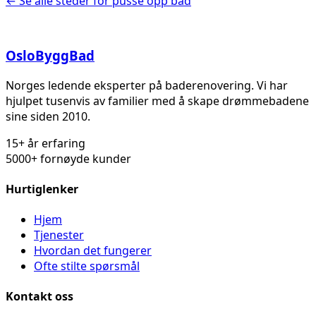
← Se alle steder for
pusse opp bad
Oslo
Bygg
Bad
Norges ledende eksperter på baderenovering. Vi har
hjulpet tusenvis av familier med å skape drømmebadene
sine siden 2010.
15+ år erfaring
5000+ fornøyde kunder
Hurtiglenker
Hjem
Tjenester
Hvordan det fungerer
Ofte stilte spørsmål
Kontakt oss