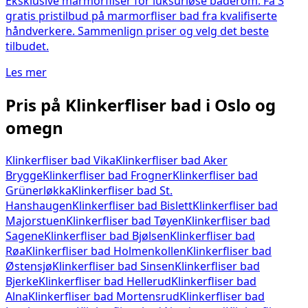
Eksklusive marmorfliser for luksuriøse baderom. Få 3
gratis pristilbud på marmorfliser bad fra kvalifiserte
håndverkere. Sammenlign priser og velg det beste
tilbudet.
Les mer
Pris på
Klinkerfliser bad
i Oslo og
omegn
Klinkerfliser bad
Vika
Klinkerfliser bad
Aker
Brygge
Klinkerfliser bad
Frogner
Klinkerfliser bad
Grünerløkka
Klinkerfliser bad
St.
Hanshaugen
Klinkerfliser bad
Bislett
Klinkerfliser bad
Majorstuen
Klinkerfliser bad
Tøyen
Klinkerfliser bad
Sagene
Klinkerfliser bad
Bjølsen
Klinkerfliser bad
Røa
Klinkerfliser bad
Holmenkollen
Klinkerfliser bad
Østensjø
Klinkerfliser bad
Sinsen
Klinkerfliser bad
Bjerke
Klinkerfliser bad
Hellerud
Klinkerfliser bad
Alna
Klinkerfliser bad
Mortensrud
Klinkerfliser bad