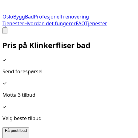
Oslo
Bygg
Bad
Profesjonell renovering
Tjenester
Hvordan det fungerer
FAQ
Tjenester
Pris på
Klinkerfliser bad
✓
Send forespørsel
✓
Motta 3 tilbud
✓
Velg beste tilbud
Få pristilbud