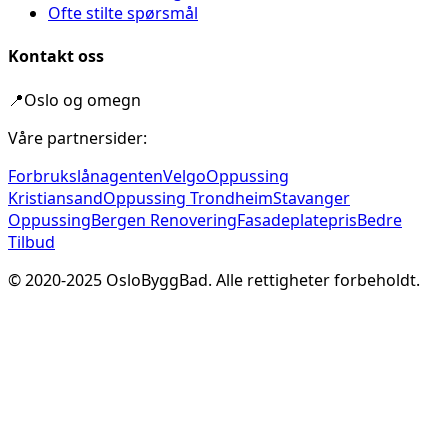
Ofte stilte spørsmål
Kontakt oss
📍
Oslo og omegn
Våre partnersider:
Forbrukslånagenten
Velgo
Oppussing
Kristiansand
Oppussing Trondheim
Stavanger
Oppussing
Bergen Renovering
Fasadeplatepris
Bedre
Tilbud
© 2020-
2025
OsloByggBad. Alle rettigheter forbeholdt.