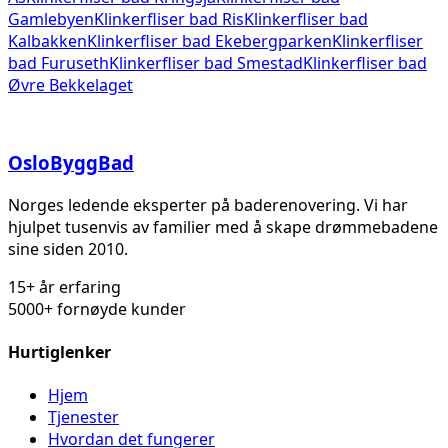
Gamlebyen
Klinkerfliser bad
Ris
Klinkerfliser bad
Kalbakken
Klinkerfliser bad
Ekebergparken
Klinkerfliser
bad
Furuseth
Klinkerfliser bad
Smestad
Klinkerfliser bad
Øvre Bekkelaget
Oslo
Bygg
Bad
Norges ledende eksperter på baderenovering. Vi har
hjulpet tusenvis av familier med å skape drømmebadene
sine siden 2010.
15+ år erfaring
5000+ fornøyde kunder
Hurtiglenker
Hjem
Tjenester
Hvordan det fungerer