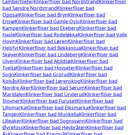
Lambertseter
Klinkerfliser bad
Nordstrand
Klinkerfliser
bad
Søndre Nordstrand
Klinkerfliser bad
Oppsal
Klinkerfliser bad
Bryn
Klinkerfliser bad
Ensjø
Klinkerfliser bad
Gamle Oslo
Klinkerfliser bad
Kampen
Klinkerfliser bad
Ekeberg
Klinkerfliser bad
Hasle
Klinkerfliser bad
Rodeløkka
Klinkerfliser bad
Valle
Hovin
Klinkerfliser bad
Løren
Klinkerfliser bad
Helsfyr
Klinkerfliser bad
Bekkestua
Klinkerfliser bad
Skøyen
Klinkerfliser bad
Lindeberg
Klinkerfliser bad
Ulven
Klinkerfliser bad
Abildsø
Klinkerfliser bad
Tveita
Klinkerfliser bad
Hovseter
Klinkerfliser bad
Sogn
Klinkerfliser bad
Grorud
Klinkerfliser bad
Kolsås
Klinkerfliser bad
Lørenskog
Klinkerfliser bad
Nordre Aker
Klinkerfliser bad
Sørum
Klinkerfliser bad
Maridalen
Klinkerfliser bad
Linderud
Klinkerfliser bad
Stovner
Klinkerfliser bad
Furuset
Klinkerfliser bad
Lillomarka
Klinkerfliser bad
Eiksmarka
Klinkerfliser bad
Tangen
Klinkerfliser bad
Munkelia
Klinkerfliser bad
Lilleaker
Klinkerfliser bad
Sognsvann
Klinkerfliser bad
Øvrefoss
Klinkerfliser bad
Høybråten
Klinkerfliser bad
Ås
Klinkerfliser bad
Kringsjå
Klinkerfliser bad