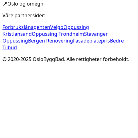
📍
Oslo og omegn
Våre partnersider:
Forbrukslånagenten
Velgo
Oppussing
Kristiansand
Oppussing Trondheim
Stavanger
Oppussing
Bergen Renovering
Fasadeplatepris
Bedre
Tilbud
© 2020-
2025
OsloByggBad. Alle rettigheter forbeholdt.