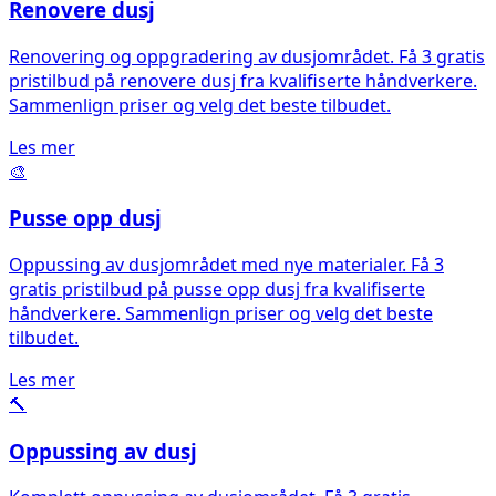
Renovere dusj
Renovering og oppgradering av dusjområdet. Få 3 gratis
pristilbud på renovere dusj fra kvalifiserte håndverkere.
Sammenlign priser og velg det beste tilbudet.
Les mer
🎨
Pusse opp dusj
Oppussing av dusjområdet med nye materialer. Få 3
gratis pristilbud på pusse opp dusj fra kvalifiserte
håndverkere. Sammenlign priser og velg det beste
tilbudet.
Les mer
🔨
Oppussing av dusj