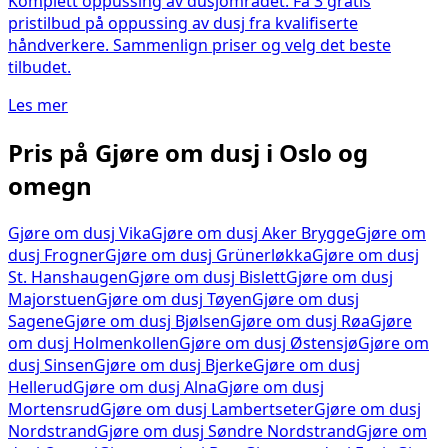
Komplett oppussing av dusjområdet. Få 3 gratis
pristilbud på oppussing av dusj fra kvalifiserte
håndverkere. Sammenlign priser og velg det beste
tilbudet.
Les mer
Pris på
Gjøre om dusj
i Oslo og
omegn
Gjøre om dusj
Vika
Gjøre om dusj
Aker Brygge
Gjøre om
dusj
Frogner
Gjøre om dusj
Grünerløkka
Gjøre om dusj
St. Hanshaugen
Gjøre om dusj
Bislett
Gjøre om dusj
Majorstuen
Gjøre om dusj
Tøyen
Gjøre om dusj
Sagene
Gjøre om dusj
Bjølsen
Gjøre om dusj
Røa
Gjøre
om dusj
Holmenkollen
Gjøre om dusj
Østensjø
Gjøre om
dusj
Sinsen
Gjøre om dusj
Bjerke
Gjøre om dusj
Hellerud
Gjøre om dusj
Alna
Gjøre om dusj
Mortensrud
Gjøre om dusj
Lambertseter
Gjøre om dusj
Nordstrand
Gjøre om dusj
Søndre Nordstrand
Gjøre om