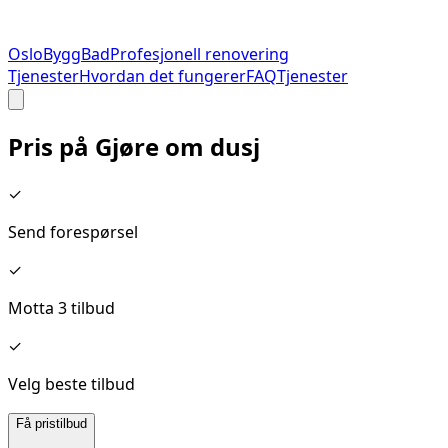
Oslo
Bygg
Bad
Profesjonell renovering
Tjenester
Hvordan det fungerer
FAQ
Tjenester
Pris på
Gjøre om dusj
✓
Send forespørsel
✓
Motta 3 tilbud
✓
Velg beste tilbud
Få pristilbud