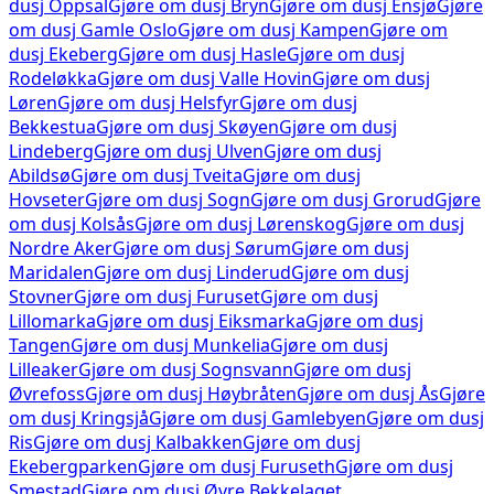
dusj
Oppsal
Gjøre om dusj
Bryn
Gjøre om dusj
Ensjø
Gjøre
om dusj
Gamle Oslo
Gjøre om dusj
Kampen
Gjøre om
dusj
Ekeberg
Gjøre om dusj
Hasle
Gjøre om dusj
Rodeløkka
Gjøre om dusj
Valle Hovin
Gjøre om dusj
Løren
Gjøre om dusj
Helsfyr
Gjøre om dusj
Bekkestua
Gjøre om dusj
Skøyen
Gjøre om dusj
Lindeberg
Gjøre om dusj
Ulven
Gjøre om dusj
Abildsø
Gjøre om dusj
Tveita
Gjøre om dusj
Hovseter
Gjøre om dusj
Sogn
Gjøre om dusj
Grorud
Gjøre
om dusj
Kolsås
Gjøre om dusj
Lørenskog
Gjøre om dusj
Nordre Aker
Gjøre om dusj
Sørum
Gjøre om dusj
Maridalen
Gjøre om dusj
Linderud
Gjøre om dusj
Stovner
Gjøre om dusj
Furuset
Gjøre om dusj
Lillomarka
Gjøre om dusj
Eiksmarka
Gjøre om dusj
Tangen
Gjøre om dusj
Munkelia
Gjøre om dusj
Lilleaker
Gjøre om dusj
Sognsvann
Gjøre om dusj
Øvrefoss
Gjøre om dusj
Høybråten
Gjøre om dusj
Ås
Gjøre
om dusj
Kringsjå
Gjøre om dusj
Gamlebyen
Gjøre om dusj
Ris
Gjøre om dusj
Kalbakken
Gjøre om dusj
Ekebergparken
Gjøre om dusj
Furuseth
Gjøre om dusj
Smestad
Gjøre om dusj
Øvre Bekkelaget